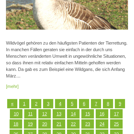
Wildvögel gehören zu den häufigsten Patienten der Tierrettung.
In manchen Fällen geraten sie einfach in der durch uns
Menschen veränderten Umwelt in ungewöhnliche Situationen,
so dass ihnen mit relativ einfachen Mitteln geholfen werden
kann. Da gab es zum Beispiel eine Wildgans, die sich Anfang
März…
[mehr]
«
1
2
3
4
5
6
7
8
9
10
11
12
13
14
15
16
17
18
19
20
21
22
23
24
25