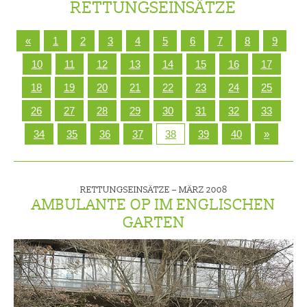
RETTUNGSEINSÄTZE
«
1
2
3
4
5
6
7
8
9
10
11
12
13
14
15
16
17
18
19
20
21
22
23
24
25
26
27
28
29
30
31
32
33
34
35
36
37
38
39
40
»
RETTUNGSEINSÄTZE –
MÄRZ 2008
AMBULANTE OP IM ENGLISCHEN
GARTEN