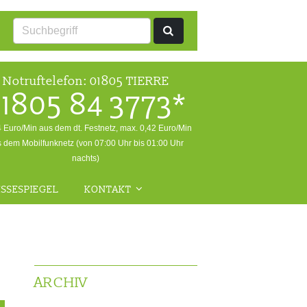
Notruftelefon:
01805 TIERRE
1805 84 3773*
4 Euro/Min aus dem dt. Festnetz, max. 0,42 Euro/Min
 dem Mobilfunknetz (von 07:00 Uhr bis 01:00 Uhr
nachts)
SSESPIEGEL
KONTAKT
ALLGEMEINE ANFRAGEN
NOTFALL
RÜCKFRAGEN WILDTIERE
ARCHIV
FRAGEN ZUR