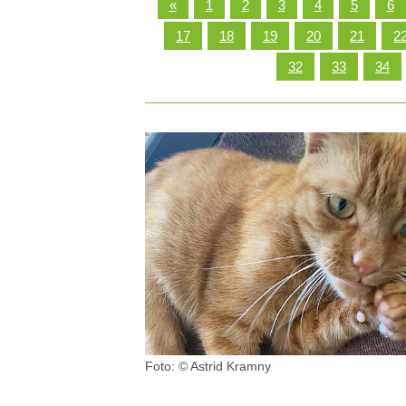
«
1
2
3
4
5
6
DEN TIERARZT INFORMIEREN
RATGEBER WILDTIE
17
18
19
20
21
2
32
33
34
TIERRE
ERSTE HILFE LEISTEN
LEBENSZEICHEN PRÜFEN
ATEM- UND HERZSTILLSTAND
INSEKTENSTICHE
BEIM VERSCHLUCKEN
BEI KRAMPFANFÄLLEN
HITZSCHLAG
Foto: © Astrid Kramny
WILDVÖGEL