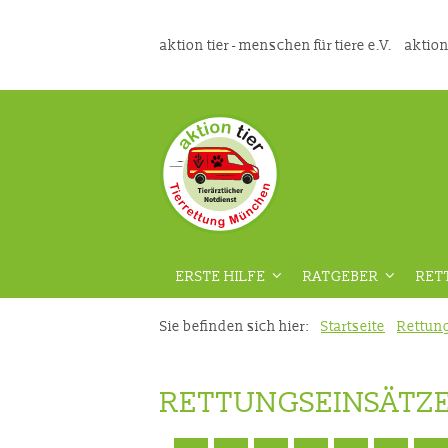
aktion tier - menschen für tiere e.V.
aktion
ERSTE HILFE
RATGEBER
RET
ÜBERSICHT
ÜBERSICHT
Sie befinden sich hier:
Startseite
Rettun
VORAUSSETZUNGEN
GEFAHRENPRÄVENT
RETTUNGSEINSÄTZ
DIE RICHTIGE VORBEREITUNG
AUS DER TIERMEDIZ
VIDEOKURS
RATGEBER HAUSTIE