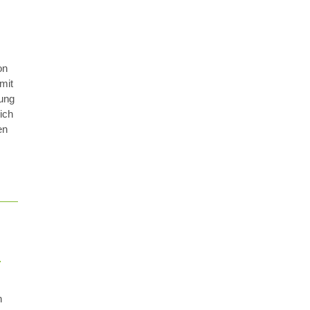
on
mit
lung
lich
en
N
n