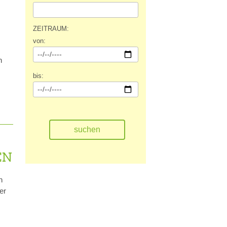
ZEITRAUM:
von:
h
bis:
EN
h
er