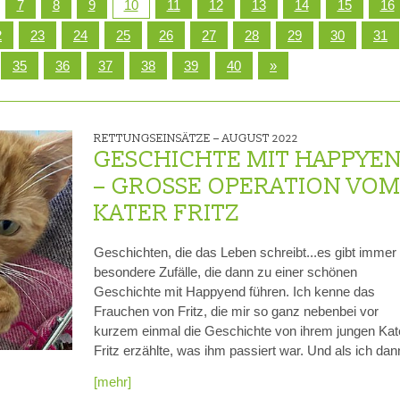
7
8
9
10
11
12
13
14
15
16
RE
20 JAHRE TIERRETTUNG
MITGLIEDSCHAFT KÜNDIG
2
23
24
25
26
27
28
29
30
31
35
36
37
38
39
40
»
FAQ
ZUWENDUNGSBESCHEINI
AUFGABEN
RETTUNGSEINSÄTZE –
AUGUST 2022
FAHRZEUGFLOTTE
GESCHICHTE MIT HAPPYE
– GROSSE OPERATION VOM 
ENTSTEHUNGSGESCHICHTE
ATER FRITZ
EINBLICKE IN UNSERE ARBEIT
Geschichten, die das Leben schreibt...es gibt immer
SATZUNG
besondere Zufälle, die dann zu einer schönen
Geschichte mit Happyend führen. Ich kenne das
GÄSTEBUCH
Frauchen von Fritz, die mir so ganz nebenbei vor
kurzem einmal die Geschichte von ihrem jungen Kat
DATENSCHUTZ
Fritz erzählte, was ihm passiert war. Und als ich d
VEREINSJOURNALE
[mehr]