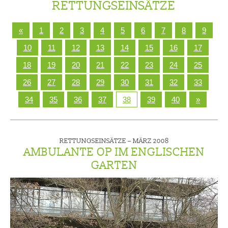
RETTUNGSEINSÄTZE
«
1
2
3
4
5
6
7
8
9
10
11
12
13
14
15
16
17
18
19
20
21
22
23
24
25
26
27
28
29
30
31
32
33
34
35
36
37
38
39
40
»
RETTUNGSEINSÄTZE –
MÄRZ 2008
AMBULANTE OP IM ENGLISCHEN
GARTEN