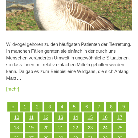
Wildvögel gehören zu den häufigsten Patienten der Tierrettung.
In manchen Fällen geraten sie einfach in der durch uns
Menschen veränderten Umwelt in ungewöhnliche Situationen,
so dass ihnen mit relativ einfachen Mitteln geholfen werden
kann. Da gab es zum Beispiel eine Wildgans, die sich Anfang
März…
[mehr]
«
1
2
3
4
5
6
7
8
9
10
11
12
13
14
15
16
17
18
19
20
21
22
23
24
25