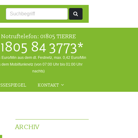
Notruftelefon:
01805 TIERRE
1805 84 3773*
4 Euro/Min aus dem dt. Festnetz, max. 0,42 Euro/Min
 dem Mobilfunknetz (von 07:00 Uhr bis 01:00 Uhr
nachts)
SSESPIEGEL
KONTAKT
ALLGEMEINE ANFRAGEN
NOTFALL
RÜCKFRAGEN WILDTIERE
ARCHIV
FRAGEN ZUR