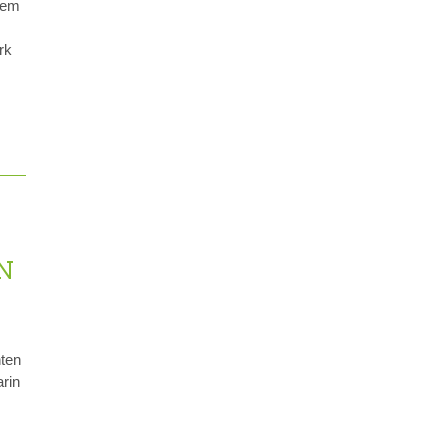
hem
rk
.
N
ten
rin