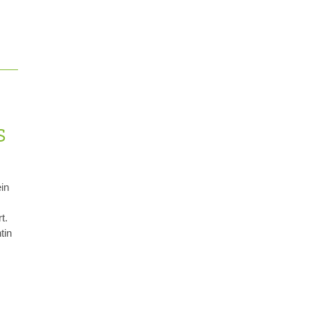
S
in
t.
tin