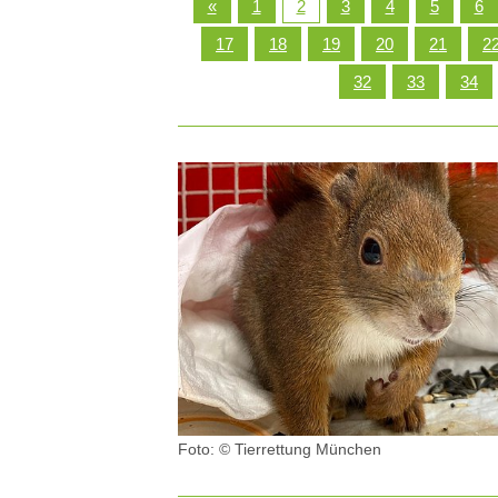
«
1
2
3
4
5
6
DEN TIERARZT INFORMIEREN
RATGEBER WILDTIE
17
18
19
20
21
2
32
33
34
TIERRE
ERSTE HILFE LEISTEN
LEBENSZEICHEN PRÜFEN
ATEM- UND HERZSTILLSTAND
INSEKTENSTICHE
BEIM VERSCHLUCKEN
BEI KRAMPFANFÄLLEN
HITZSCHLAG
Foto: © Tierrettung München
WILDVÖGEL