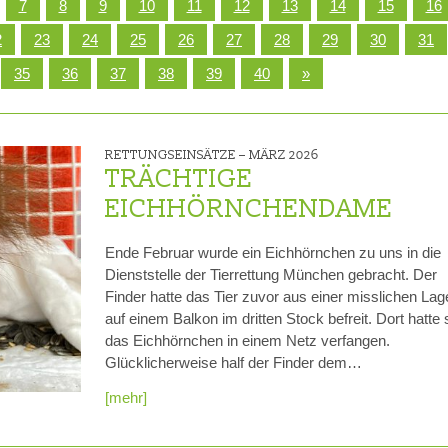
7
8
9
10
11
12
13
14
15
16
RE
20 JAHRE TIERRETTUNG
MITGLIEDSCHAFT KÜNDIG
2
23
24
25
26
27
28
29
30
31
35
36
37
38
39
40
»
FAQ
ZUWENDUNGSBESCHEINI
AUFGABEN
RETTUNGSEINSÄTZE –
MÄRZ 2026
FAHRZEUGFLOTTE
TRÄCHTIGE
EICHHÖRNCHENDAME
ENTSTEHUNGSGESCHICHTE
EINBLICKE IN UNSERE ARBEIT
Ende Februar wurde ein Eichhörnchen zu uns in die
Dienststelle der Tierrettung München gebracht. Der
SATZUNG
Finder hatte das Tier zuvor aus einer misslichen Lag
auf einem Balkon im dritten Stock befreit. Dort hatte 
GÄSTEBUCH
das Eichhörnchen in einem Netz verfangen.
Glücklicherweise half der Finder dem…
DATENSCHUTZ
[mehr]
VEREINSJOURNALE