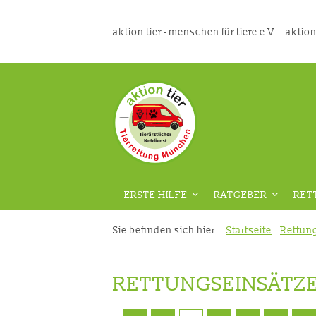
aktion tier - menschen für tiere e.V.
aktion
ERSTE HILFE
RATGEBER
RET
ÜBERSICHT
ÜBERSICHT
Sie befinden sich hier:
Startseite
Rettun
VORAUSSETZUNGEN
GEFAHRENPRÄVENT
RETTUNGSEINSÄTZ
DIE RICHTIGE VORBEREITUNG
AUS DER TIERMEDIZ
VIDEOKURS
RATGEBER HAUSTIE