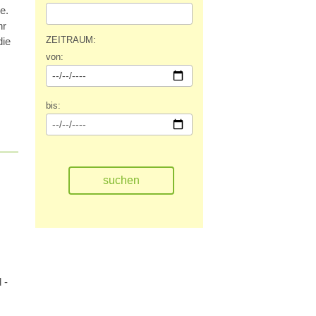
e.
hr
ZEITRAUM:
die
von:
bis:
 -