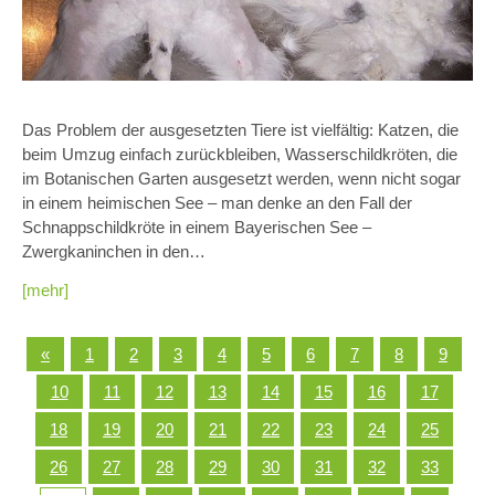
Das Problem der ausgesetzten Tiere ist vielfältig: Katzen, die
beim Umzug einfach zurückbleiben, Wasserschildkröten, die
im Botanischen Garten ausgesetzt werden, wenn nicht sogar
in einem heimischen See – man denke an den Fall der
Schnappschildkröte in einem Bayerischen See –
Zwergkaninchen in den…
[mehr]
«
1
2
3
4
5
6
7
8
9
10
11
12
13
14
15
16
17
18
19
20
21
22
23
24
25
26
27
28
29
30
31
32
33