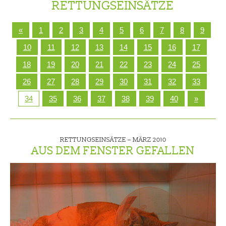
RETTUNGSEINSÄTZE
«
1
2
3
4
5
6
7
8
9
10
11
12
13
14
15
16
17
18
19
20
21
22
23
24
25
26
27
28
29
30
31
32
33
34
35
36
37
38
39
40
»
RETTUNGSEINSÄTZE –
MÄRZ 2010
AUS DEM FENSTER GEFALLEN