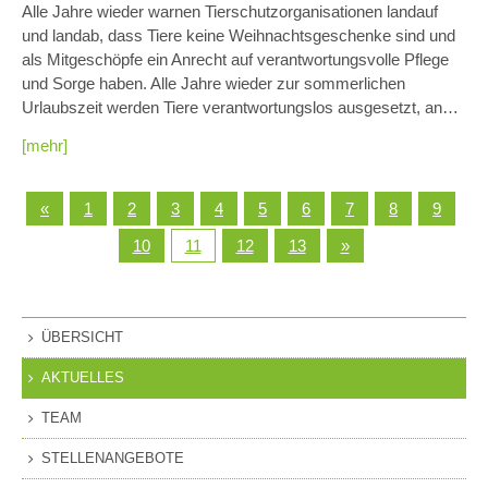
Alle Jahre wieder warnen Tierschutzorganisationen landauf
und landab, dass Tiere keine Weihnachtsgeschenke sind und
als Mitgeschöpfe ein Anrecht auf verantwortungsvolle Pflege
und Sorge haben. Alle Jahre wieder zur sommerlichen
Urlaubszeit werden Tiere verantwortungslos ausgesetzt, an…
[mehr]
«
1
2
3
4
5
6
7
8
9
10
11
12
13
»
ÜBERSICHT
AKTUELLES
TEAM
STELLENANGEBOTE