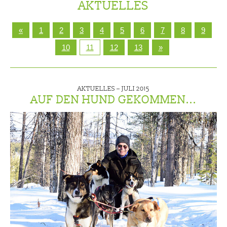
AKTUELLES
«
1
2
3
4
5
6
7
8
9
10
11
12
13
»
AKTUELLES –
JULI 2015
AUF DEN HUND GEKOMMEN...