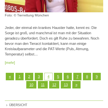
Foto: © Tierrettung München
Jeder, der einmal ein krankes Haustier hatte, kennt es: Die
Sorge ist groß, und manchmal ist man mit der Situation
geradezu überfordert. Doch es gilt Ruhe zu bewahren. Noch
bevor man den Tierarzt kontaktiert, kann man einige
Kreislaufparameter und die PAT-Werte (Puls, Atmung,
Temperatur) selbst…
[mehr]
«
1
2
3
4
5
6
7
8
9
10
11
12
13
»
ÜBERSICHT