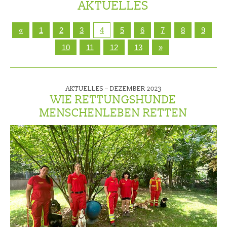
AKTUELLES
«
1
2
3
4
5
6
7
8
9
10
11
12
13
»
AKTUELLES –
DEZEMBER 2023
WIE RETTUNGSHUNDE
MENSCHENLEBEN RETTEN