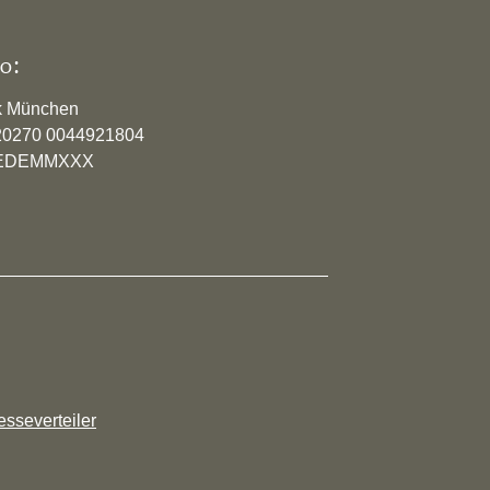
o:
k München
20270 0044921804
YVEDEMMXXX
esseverteiler