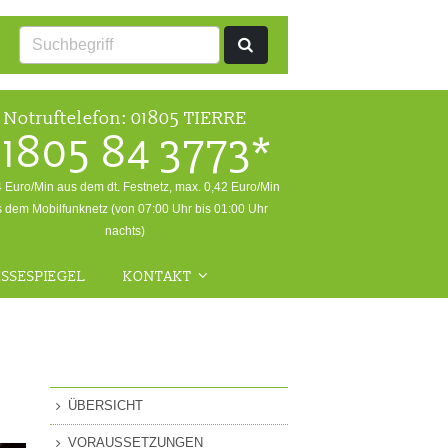
Notruftelefon:
01805 TIERRE
1805 84 3773*
4 Euro/Min aus dem dt. Festnetz, max. 0,42 Euro/Min
 dem Mobilfunknetz (von 07:00 Uhr bis 01:00 Uhr
nachts)
SSESPIEGEL
KONTAKT
ALLGEMEINE ANFRAGEN
NOTFALL
RÜCKFRAGEN WILDTIERE
ÜBERSICHT
FRAGEN ZUR
VORAUSSETZUNGEN