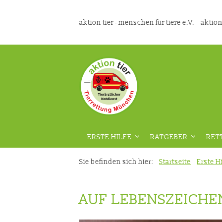
aktion tier - menschen für tiere e.V.
aktion
ERSTE HILFE
RATGEBER
RET
ÜBERSICHT
ÜBERSICHT
Sie befinden sich hier:
Startseite
Erste Hi
VORAUSSETZUNGEN
GEFAHRENPRÄVENT
AUF LEBENSZEICHE
DIE RICHTIGE VORBEREITUNG
AUS DER TIERMEDIZ
VIDEOKURS
RATGEBER HAUSTIE