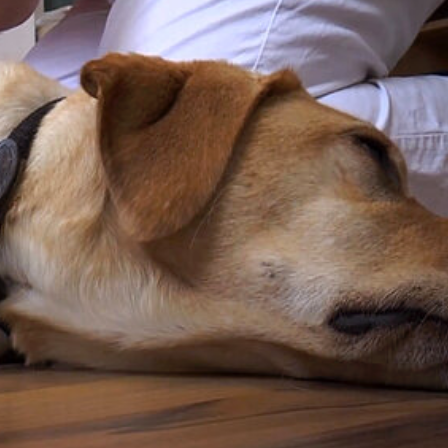
RE
20 JAHRE TIERRETTUNG
MITGLIEDSCHAFT KÜNDIG
FAQ
ZUWENDUNGSBESCHEINI
AUFGABEN
FAHRZEUGFLOTTE
ENTSTEHUNGSGESCHICHTE
EINBLICKE IN UNSERE ARBEIT
SATZUNG
GÄSTEBUCH
DATENSCHUTZ
VEREINSJOURNALE