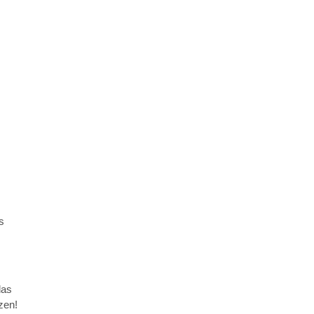
s
das
zen!