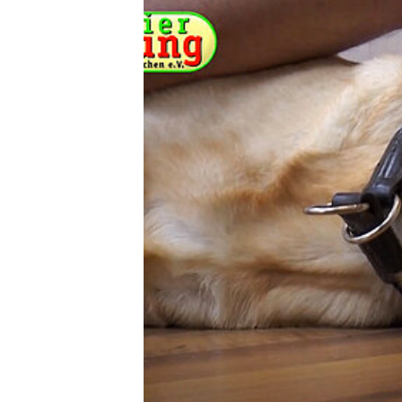
DEN TIERARZT INFORMIEREN
RATGEBER WILDTIE
TIERRE
ERSTE HILFE LEISTEN
LEBENSZEICHEN PRÜFEN
ATEM- UND HERZSTILLSTAND
INSEKTENSTICHE
BEIM VERSCHLUCKEN
BEI KRAMPFANFÄLLEN
HITZSCHLAG
WILDVÖGEL