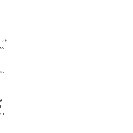
lich
as
ls
ie
d
in