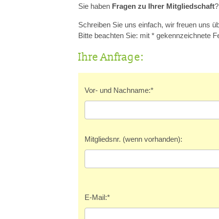
Sie haben
Fragen zu Ihrer Mitgliedschaft
?
DEN TIERARZT INFORMIEREN
RATGEBER WILDTIE
Schreiben Sie uns einfach, wir freuen uns üb
Bitte beachten Sie: mit * gekennzeichnete Fel
TIERRE
Ihre Anfrage:
ERSTE HILFE LEISTEN
LEBENSZEICHEN PRÜFEN
Vor- und Nachname:
*
ATEM- UND HERZSTILLSTAND
INSEKTENSTICHE
Mitgliedsnr. (wenn vorhanden):
BEIM VERSCHLUCKEN
BEI KRAMPFANFÄLLEN
HITZSCHLAG
E-Mail:
*
WILDVÖGEL