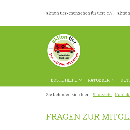
aktion tier - menschen für tiere e.V.
aktion
ERSTE HILFE
RATGEBER
RET
ÜBERSICHT
ÜBERSICHT
Sie befinden sich hier:
Startseite
Kontak
VORAUSSETZUNGEN
GEFAHRENPRÄVENT
FRAGEN ZUR MITGL
DIE RICHTIGE VORBEREITUNG
AUS DER TIERMEDIZ
VIDEOKURS
RATGEBER HAUSTIE