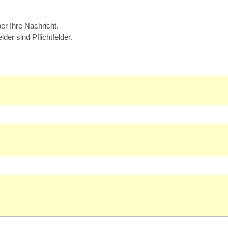
RE
20 JAHRE TIERRETTUNG
MITGLIEDSCHAFT KÜNDIG
er Ihre Nachricht.
der sind Pflichtfelder.
FAQ
ZUWENDUNGSBESCHEINI
AUFGABEN
FAHRZEUGFLOTTE
ENTSTEHUNGSGESCHICHTE
EINBLICKE IN UNSERE ARBEIT
SATZUNG
GÄSTEBUCH
DATENSCHUTZ
VEREINSJOURNALE