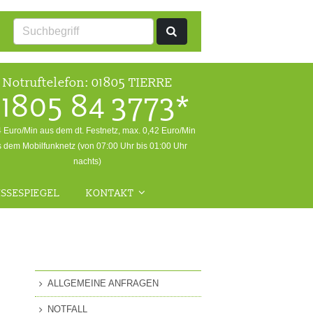
Notruftelefon:
01805 TIERRE
1805 84 3773*
4 Euro/Min aus dem dt. Festnetz, max. 0,42 Euro/Min
 dem Mobilfunknetz (von 07:00 Uhr bis 01:00 Uhr
nachts)
SSESPIEGEL
KONTAKT
ALLGEMEINE ANFRAGEN
NOTFALL
RÜCKFRAGEN WILDTIERE
ALLGEMEINE ANFRAGEN
FRAGEN ZUR
NOTFALL