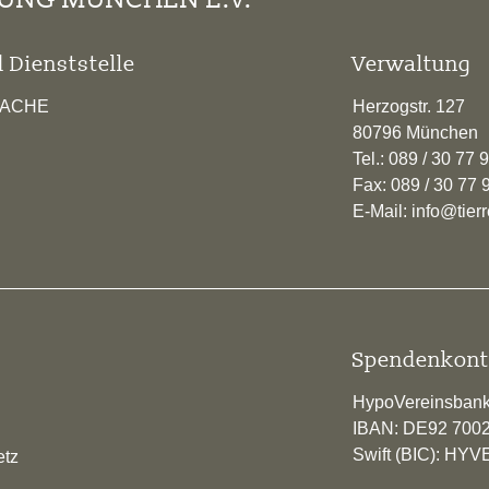
 Dienststelle
Verwaltung
RACHE
Herzogstr. 127
80796 München
Tel.: 089 / 30 77 
Fax: 089 / 30 77 
E-Mail: info@tie
Spendenkont
HypoVereinsban
IBAN: DE92 700
Swift (BIC): H
etz