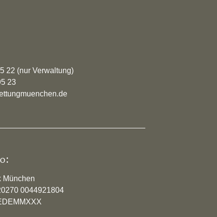
95 22 (nur Verwaltung)
95 23
rrettungmuenchen.de
o:
k München
20270 0044921804
YVEDEMMXXX