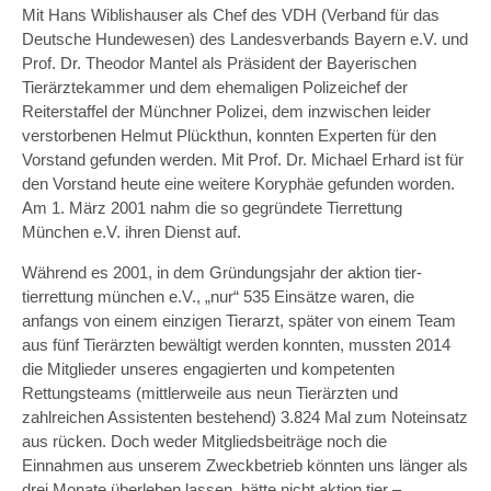
Mit Hans Wiblishauser als Chef des VDH (Verband für das
Deutsche Hundewesen) des Landesverbands Bayern e.V. und
Prof. Dr. Theodor Mantel als Präsident der Bayerischen
Tierärztekammer und dem ehemaligen Polizeichef der
Reiterstaffel der Münchner Polizei, dem inzwischen leider
verstorbenen Helmut Plückthun, konnten Experten für den
Vorstand gefunden werden. Mit Prof. Dr. Michael Erhard ist für
den Vorstand heute eine weitere Koryphäe gefunden worden.
Am 1. März 2001 nahm die so gegründete Tierrettung
München e.V. ihren Dienst auf.
Während es 2001, in dem Gründungsjahr der aktion tier-
tierrettung münchen e.V., „nur“ 535 Einsätze waren, die
anfangs von einem einzigen Tierarzt, später von einem Team
aus fünf Tierärzten bewältigt werden konnten, mussten 2014
die Mitglieder unseres engagierten und kompetenten
Rettungsteams (mittlerweile aus neun Tierärzten und
zahlreichen Assistenten bestehend) 3.824 Mal zum Noteinsatz
aus rücken. Doch weder Mitgliedsbeiträge noch die
Einnahmen aus unserem Zweckbetrieb könnten uns länger als
drei Monate überleben lassen, hätte nicht aktion tier –