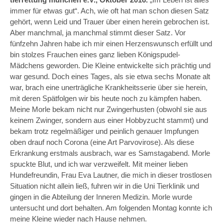
immer für etwas gut“. Ach, wie oft hat man schon diesen Satz
gehört, wenn Leid und Trauer über einen herein gebrochen ist.
Aber manchmal, ja manchmal stimmt dieser Satz. Vor
fünfzehn Jahren habe ich mir einen Herzenswunsch erfüllt und
bin stolzes Frauchen eines ganz lieben Königspudel-
Mädchens geworden. Die Kleine entwickelte sich prächtig und
war gesund. Doch eines Tages, als sie etwa sechs Monate alt
war, brach eine unerträgliche Krankheitsserie über sie herein,
mit deren Spätfolgen wir bis heute noch zu kämpfen haben.
Meine Morle bekam nicht nur Zwingerhusten (obwohl sie aus
keinem Zwinger, sondern aus einer Hobbyzucht stammt) und
bekam trotz regelmäßiger und peinlich genauer Impfungen
oben drauf noch Corona (eine Art Parvovirose). Als diese
Erkrankung erstmals ausbrach, war es Samstagabend. Morle
spuckte Blut, und ich war verzweifelt. Mit meiner lieben
Hundefreundin, Frau Eva Lautner, die mich in dieser trostlosen
Situation nicht allein ließ, fuhren wir in die Uni Tierklinik und
gingen in die Abteilung der Inneren Medizin. Morle wurde
untersucht und dort behalten. Am folgenden Montag konnte ich
meine Kleine wieder nach Hause nehmen.