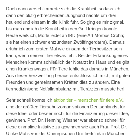
Doch dann verschlimmerte sich die Krankheit, sodass ich
dann den blutig erbrechenden Junghund nachts um drei
heulend und einsam in die Klinik fuhr. So ging es mir zigmal,
bis man endlich die Krankheit in den Griff kriegen konnte.
Heute weiß ich, Morle leidet an IBD (eine Art Morbus Crohn;
sie hat einen schwer entzündeten Zwölffingerdarm). Damals
erfuhr ich zum ersten Mal wie einsam der Tierbesitzer sein
kann, wenn seinem Tier etwas fehlt. Bei der Erkrankung eines
Menschen kommt schließlich der Notarzt ins Haus und es gibt
einen Krankenwagen. Für Tiere fehlte das damals in München.
Aus dieser Verzweiflung heraus entschloss ich mich, mit guten
Freunden und gemeinsamen Kräften dies zu ändern. Eine
tiermedizinische Notfallambulanz mit Tierärzten musste her!
Sehr schnell konnte ich
aktion tier – menschen für tiere e.V.
,
eine der größten Tierschutzorganisationen Deutschlands, für
diese Idee, oder besser noch, für die Finanzierung dieser Idee,
gewinnen. Prof. Dr. Henning Wiesner war ebenso schnell für
diese einmalige Initiative zu gewinnen wie auch Frau Prof. Dr.
Ulrike Matis von der Chirurgischen Uni Tierklinik in München.