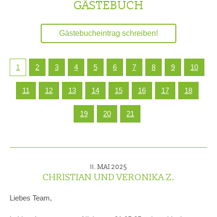
GÄSTEBUCH
Gästebucheintrag schreiben!
1
2
3
4
5
6
7
8
9
10
11
12
13
14
15
16
17
18
19
20
21
11. MAI 2025
CHRISTIAN UND VERONIKA Z.
Liebes Team,