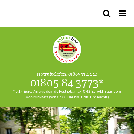
Notruftelefon:
01805 TIERRE
01805 84 3773*
* 0,14 Euro/Min aus dem dt. Festnetz, max. 0,42 Euro/Min aus dem
Mobilfunknetz (von 07:00 Uhr bis 01:00 Uhr nachts)