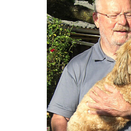
DEN TIERARZT INFORMIEREN
RATGEBER WILDTIE
TIERRE
ERSTE HILFE LEISTEN
LEBENSZEICHEN PRÜFEN
ATEM- UND HERZSTILLSTAND
INSEKTENSTICHE
BEIM VERSCHLUCKEN
BEI KRAMPFANFÄLLEN
HITZSCHLAG
WILDVÖGEL