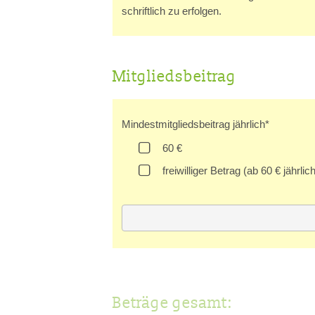
schriftlich zu erfolgen.
Mitgliedsbeitrag
Mindestmitgliedsbeitrag jährlich
*
60 €
freiwilliger Betrag (ab 60 € jährlic
Aufnahme in den Tierrettu
Spende
Beträge gesamt: