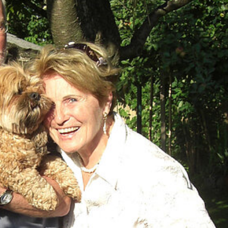
RE
20 JAHRE TIERRETTUNG
MITGLIEDSCHAFT KÜNDIG
FAQ
ZUWENDUNGSBESCHEINI
AUFGABEN
FAHRZEUGFLOTTE
ENTSTEHUNGSGESCHICHTE
EINBLICKE IN UNSERE ARBEIT
SATZUNG
GÄSTEBUCH
DATENSCHUTZ
VEREINSJOURNALE