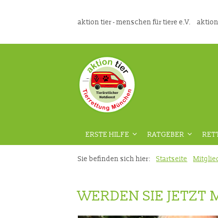
aktion tier - menschen für tiere e.V.
aktion
ERSTE HILFE
RATGEBER
RET
ÜBERSICHT
ÜBERSICHT
Sie befinden sich hier:
Startseite
Mitglie
VORAUSSETZUNGEN
GEFAHRENPRÄVENT
WERDEN SIE JETZT 
DIE RICHTIGE VORBEREITUNG
AUS DER TIERMEDIZ
VIDEOKURS
RATGEBER HAUSTIE