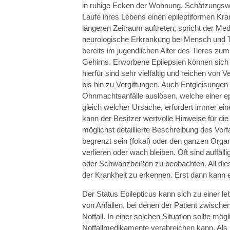
in ruhige Ecken der Wohnung. Schätzungswei
Laufe ihres Lebens einen epileptiformen Kra
längeren Zeitraum auftreten, spricht der Medi
neurologische Erkrankung bei Mensch und Ti
bereits im jugendlichen Alter des Tieres z
Gehirns. Erworbene Epilepsien können sich 
hierfür sind sehr vielfältig und reichen v
bis hin zu Vergiftungen. Auch Entgleisunge
Ohnmachtsanfälle auslösen, welche einer ep
gleich welcher Ursache, erfordert immer ein
kann der Besitzer wertvolle Hinweise für di
möglichst detaillierte Beschreibung des Vorf
begrenzt sein (fokal) oder den ganzen Organ
verlieren oder wach bleiben. Oft sind auffä
oder Schwanzbeißen zu beobachten. All dies
der Krankheit zu erkennen. Erst dann kann e
Der Status Epilepticus kann sich zu einer le
von Anfällen, bei denen der Patient zwischen
Notfall. In einer solchen Situation sollte mög
Notfallmedikamente verabreichen kann. Als 