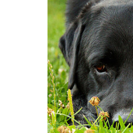
DEN TIERARZT INFORMIEREN
RATGEBER WILDTIE
TIERRE
ERSTE HILFE LEISTEN
LEBENSZEICHEN PRÜFEN
ATEM- UND HERZSTILLSTAND
INSEKTENSTICHE
BEIM VERSCHLUCKEN
BEI KRAMPFANFÄLLEN
HITZSCHLAG
WILDVÖGEL