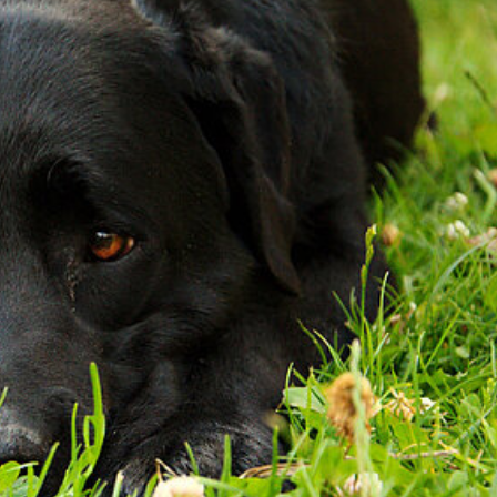
RE
20 JAHRE TIERRETTUNG
MITGLIEDSCHAFT KÜNDIG
FAQ
ZUWENDUNGSBESCHEINI
AUFGABEN
FAHRZEUGFLOTTE
ENTSTEHUNGSGESCHICHTE
EINBLICKE IN UNSERE ARBEIT
SATZUNG
GÄSTEBUCH
DATENSCHUTZ
VEREINSJOURNALE