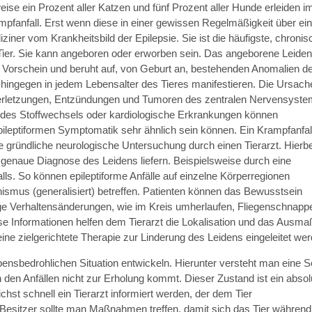
se ein Prozent aller Katzen und fünf Prozent aller Hunde erleiden i
mpfanfall. Erst wenn diese in einer gewissen Regelmäßigkeit über ei
ziner vom Krankheitsbild der Epilepsie. Sie ist die häufigste, chronis
er. Sie kann angeboren oder erworben sein. Das angeborene Leiden t
um Vorschein und beruht auf, von Geburt an, bestehenden Anomalien d
hingegen in jedem Lebensalter des Tieres manifestieren. Die Ursach
on Verletzungen, Entzündungen und Tumoren des zentralen Nervensyst
n des Stoffwechsels oder kardiologische Erkrankungen können
ileptiformen Symptomatik sehr ähnlich sein können. Ein Krampfanfal
e gründliche neurologische Untersuchung durch einen Tierarzt. Hierbe
e genaue Diagnose des Leidens liefern. Beispielsweise durch eine
alls. So können epileptiforme Anfälle auf einzelne Körperregionen
ismus (generalisiert) betreffen. Patienten können das Bewusstsein
llige Verhaltensänderungen, wie im Kreis umherlaufen, Fliegenschnapp
e Informationen helfen dem Tierarzt die Lokalisation und das Ausma
ine zielgerichtete Therapie zur Linderung des Leidens eingeleitet wer
bensbedrohlichen Situation entwickeln. Hierunter versteht man eine S
 den Anfällen nicht zur Erholung kommt. Dieser Zustand ist ein absol
lichst schnell ein Tierarzt informiert werden, der dem Tier
Besitzer sollte man Maßnahmen treffen, damit sich das Tier während