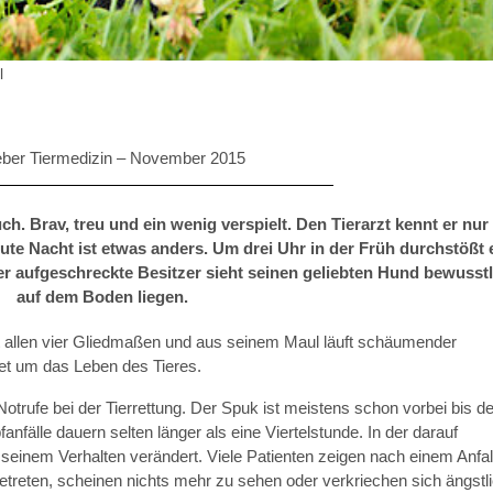
l
ber Tiermedizin –
November 2015
h. Brav, treu und ein wenig verspielt. Den Tierarzt kennt er nur
ute Nacht ist etwas anders. Um drei Uhr in der Früh durchstößt 
r aufgeschreckte Besitzer sieht seinen geliebten Hund bewusst
auf dem Boden liegen.
t allen vier Gliedmaßen und aus seinem Maul läuft schäumender
htet um das Leben des Tieres.
Notrufe bei der Tierrettung. Der Spuk ist meistens schon vorbei bis de
fanfälle dauern selten länger als eine Viertelstunde. In der darauf
 seinem Verhalten verändert. Viele Patienten zeigen nach einem Anfal
etreten, scheinen nichts mehr zu sehen oder verkriechen sich ängstl