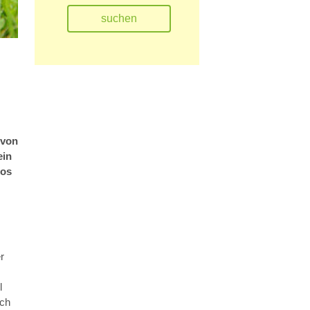
 von
ein
los
r
l
ich