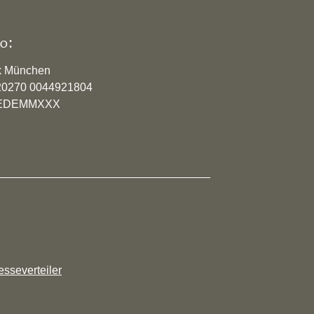
o:
k München
20270 0044921804
YVEDEMMXXX
esseverteiler