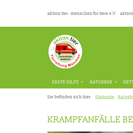
aktion tier - menschen für tiere e.V.
aktion
ERSTE HILFE
RATGEBER
RET
ÜBERSICHT
ÜBERSICHT
Sie befinden sich hier:
Startseite
Ratgeb
VORAUSSETZUNGEN
GEFAHRENPRÄVENT
KRAMPFANFÄLLE BE
DIE RICHTIGE VORBEREITUNG
AUS DER TIERMEDIZ
VIDEOKURS
RATGEBER HAUSTIE