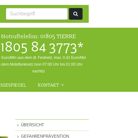
Notruftelefon:
01805 TIERRE
1805 84 3773*
4 Euro/Min aus dem dt. Festnetz, max. 0,42 Euro/Min
 dem Mobilfunknetz (von 07:00 Uhr bis 01:00 Uhr
nachts)
SSESPIEGEL
KONTAKT
ALLGEMEINE ANFRAGEN
NOTFALL
RÜCKFRAGEN WILDTIERE
ÜBERSICHT
FRAGEN ZUR
GEFAHRENPRÄVENTION