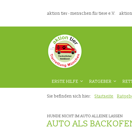
aktion tier - menschen für tiere e.V.
aktion
ERSTE HILFE
RATGEBER
RET
ÜBERSICHT
ÜBERSICHT
Sie befinden sich hier:
Startseite
Ratgeb
VORAUSSETZUNGEN
GEFAHRENPRÄVENT
HUNDE NICHT IM AUTO ALLEINE LASSEN
DIE RICHTIGE VORBEREITUNG
AUS DER TIERMEDIZ
AUTO ALS BACKOFE
VIDEOKURS
RATGEBER HAUSTIE