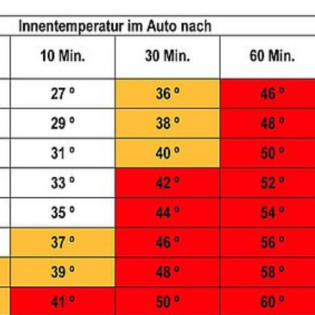
RE
20 JAHRE TIERRETTUNG
MITGLIEDSCHAFT KÜNDIG
FAQ
ZUWENDUNGSBESCHEINI
AUFGABEN
FAHRZEUGFLOTTE
ENTSTEHUNGSGESCHICHTE
EINBLICKE IN UNSERE ARBEIT
SATZUNG
GÄSTEBUCH
DATENSCHUTZ
VEREINSJOURNALE