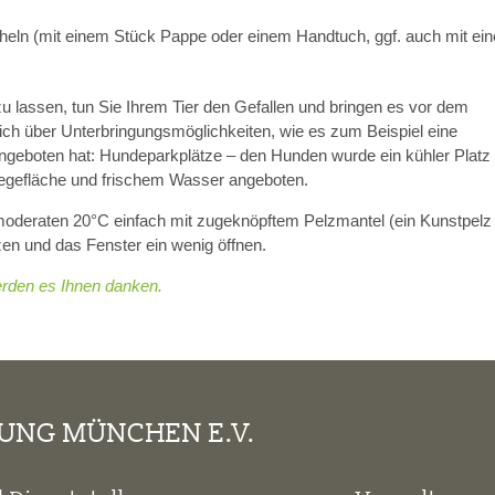
heln (mit einem Stück Pappe oder einem Handtuch, ggf. auch mit ei
u lassen, tun Sie Ihrem Tier den Gefallen und bringen es vor dem
ich über Unterbringungsmöglichkeiten, wie es zum Beispiel eine
ngeboten hat: Hundeparkplätze – den Hunden wurde ein kühler Platz
Liegefläche und frischem Wasser angeboten.
 moderaten 20°C einfach mit zugeknöpftem Pelzmantel (ein Kunstpelz 
zen und das Fenster ein wenig öffnen.
werden es Ihnen danken.
TUNG MÜNCHEN E.V.