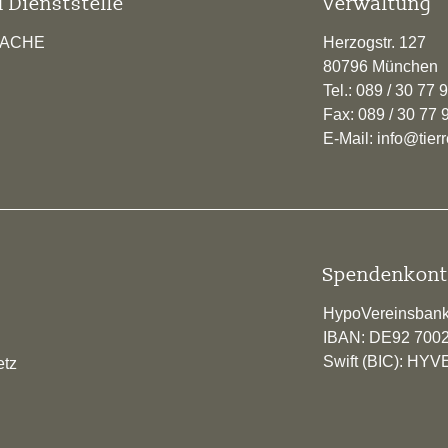
 Dienststelle
Verwaltung
RACHE
Herzogstr. 127
80796 München
Tel.: 089 / 30 77 
Fax: 089 / 30 77 
E-Mail: info@tie
Spendenkont
HypoVereinsban
IBAN: DE92 700
Swift (BIC): H
etz