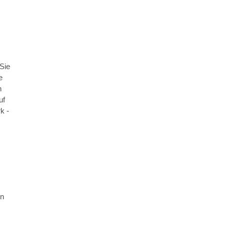
 Sie
e
n
uf
k -
en