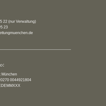
95 22 (nur Verwaltung)
95 23
rrettungmuenchen.de
o:
k München
20270 0044921804
YVEDEMMXXX