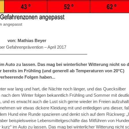
en angepasst
von: Mathias Beyer
er Gefahrenprävention –
April 2017
m Auto zu lassen. Das mag bei winterlicher Witterung nicht so 
r bereits im Frühling (und generell ab Temperaturen von 20°C)
verheerende Folgen haben...
inter war lang und hart, die Nächte noch länger, und das Quecksilber
 nach dem Winter folgen bekanntlich Frühling und Sommer mit deutli
und es erwacht auch die Lust sich gerne wieder im Freien aufzuhalt
ehmen wir etwas dickere Kleidung mit und entledigen uns dieser, fal
 dem Hund eine Runde spazieren und denkt sich auf dem Rückweg: „
 aber beispielsweise Lebensmittelgeschäfte das Mitführen von Hunde
 kurz“ im Auto zu lassen. Das mag bei winterlicher Witterung nicht s