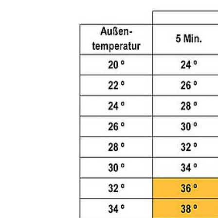
DEN TIERARZT INFORMIEREN
RATGEBER WILDTIE
TIERRE
ERSTE HILFE LEISTEN
LEBENSZEICHEN PRÜFEN
ATEM- UND HERZSTILLSTAND
INSEKTENSTICHE
BEIM VERSCHLUCKEN
BEI KRAMPFANFÄLLEN
HITZSCHLAG
WILDVÖGEL