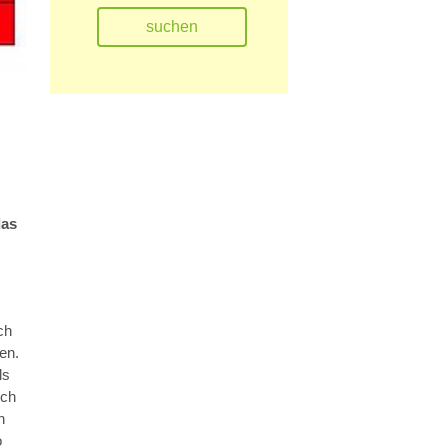
das
ch
en.
ls
Ich
n
o