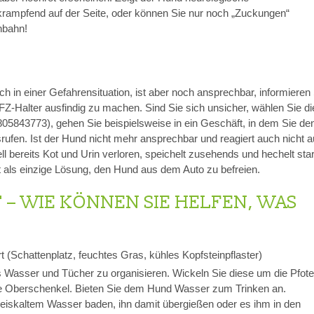
 krampfend auf der Seite, oder können Sie nur noch „Zuckungen“
nbahn!
ch in einer Gefahrensituation, ist aber noch ansprechbar, informieren
Z-Halter ausfindig zu machen. Sind Sie sich unsicher, wählen Sie di
5843773), gehen Sie beispielsweise in ein Geschäft, in dem Sie de
ufen. Ist der Hund nicht mehr ansprechbar und reagiert auch nicht a
ll bereits Kot und Urin verloren, speichelt zusehends und hechelt star
bt als einzige Lösung, den Hund aus dem Auto zu befreien.
T – WIE KÖNNEN SIE HELFEN, WAS
t (Schattenplatz, feuchtes Gras, kühles Kopfsteinpflaster)
 Wasser und Tücher zu organisieren. Wickeln Sie diese um die Pfot
ie Oberschenkel. Bieten Sie dem Hund Wasser zum Trinken an.
eiskaltem Wasser baden, ihn damit übergießen oder es ihm in den