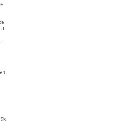
de
de
nd
s
ht
ert
n
 Sie