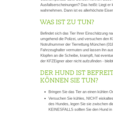
Ausfallserscheinungen? Das heißt: Liegt er
wahrnehmen. Dann ist es allerhöchste Eise
WAS IST ZU TUN?
Befindet sich das Tier Ihrer Einschätzung na
umgehend die Polizei, und versuchen den KF
Notrufnummer der Tierrettung München (0180
Fahrzeughalter vermuten und lassen ihn ausr
Klopfen an die Scheibe, krampft, hat eventue
der KFZEigner aber nicht aufzufinden - blei
DER HUND IST BEFREI
KÖNNEN SIE TUN?
Bringen Sie das Tier an einen kühlen Or
Versuchen Sie kühles, NICHT eiskaltes
des Hundes, legen Sie sie zwischen d
KEINESFALLS sollten Sie den Hund in 