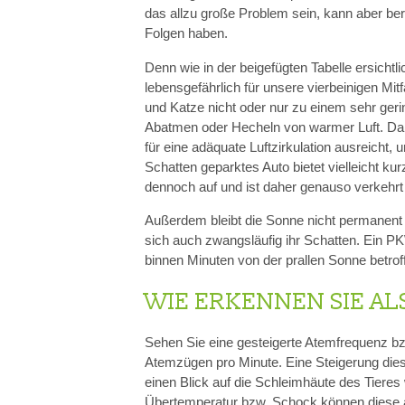
das allzu große Problem sein, kann aber be
Folgen haben.
Denn wie in der beigefügten Tabelle ersicht
lebensgefährlich für unsere vierbeinigen Mi
und Katze nicht oder nur zu einem sehr ger
Abatmen oder Hecheln von warmer Luft. Da m
für eine adäquate Luftzirkulation ausreicht,
Schatten geparktes Auto bietet vielleicht ku
dennoch auf und ist daher genauso verkehrt 
Außerdem bleibt die Sonne nicht permanent 
sich auch zwangsläufig ihr Schatten. Ein P
binnen Minuten von der prallen Sonne betro
WIE ERKENNEN SIE AL
Sehen Sie eine gesteigerte Atemfrequenz b
Atemzügen pro Minute. Eine Steigerung die
einen Blick auf die Schleimhäute des Tieres
Übertemperatur bzw. Schock können diese a