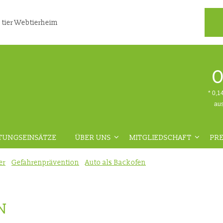
 tier Webtierheim
0
* 0,1
aus
TUNGSEINSÄTZE
ÜBER UNS
MITGLIEDSCHAFT
PRE
ÜBERSICHT
ÜBERSICHT
er
Gefahrenprävention
Auto als Backofen
ION
AKTUELLES
MITGLIED WERDEN
IN
TEAM
SPENDE LEISTEN
N
RE
STELLENANGEBOTE
MITGLIEDSDATEN ÄNDERN