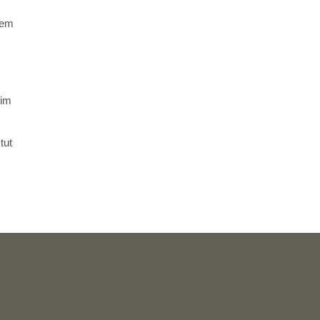
nem
 im
tut