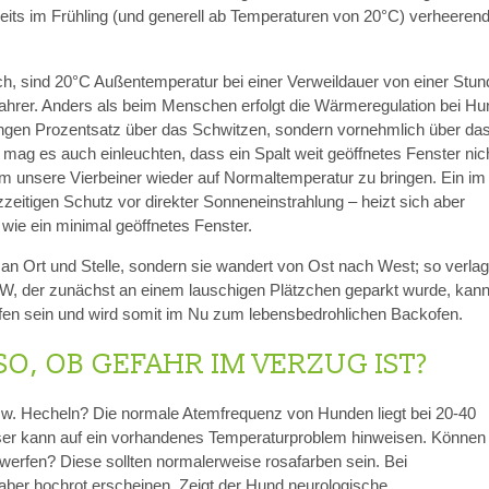
reits im Frühling (und generell ab Temperaturen von 20°C) verheeren
lich, sind 20°C Außentemperatur bei einer Verweildauer von einer Stun
tfahrer. Anders als beim Menschen erfolgt die Wärmeregulation bei Hu
ingen Prozentsatz über das Schwitzen, sondern vornehmlich über da
ag es auch einleuchten, dass ein Spalt weit geöffnetes Fenster nic
 um unsere Vierbeiner wieder auf Normaltemperatur zu bringen. Ein im
rzzeitigen Schutz vor direkter Sonneneinstrahlung – heizt sich aber
wie ein minimal geöffnetes Fenster.
an Ort und Stelle, sondern sie wandert von Ost nach West; so verlag
KW, der zunächst an einem lauschigen Plätzchen geparkt wurde, kan
ffen sein und wird somit im Nu zum lebensbedrohlichen Backofen.
SO, OB GEFAHR IM VERZUG IST?
zw. Hecheln? Die normale Atemfrequenz von Hunden liegt bei 20-40
ser kann auf ein vorhandenes Temperaturproblem hinweisen. Können
 werfen? Diese sollten normalerweise rosafarben sein. Bei
ber hochrot erscheinen. Zeigt der Hund neurologische