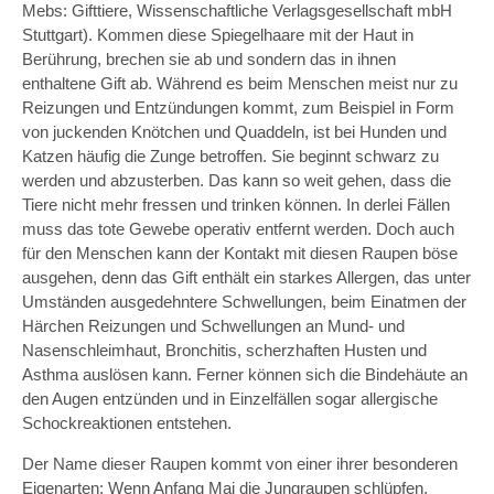
Mebs: Gifttiere, Wissenschaftliche Verlagsgesellschaft mbH
Stuttgart). Kommen diese Spiegelhaare mit der Haut in
Berührung, brechen sie ab und sondern das in ihnen
enthaltene Gift ab. Während es beim Menschen meist nur zu
Reizungen und Entzündungen kommt, zum Beispiel in Form
von juckenden Knötchen und Quaddeln, ist bei Hunden und
Katzen häufig die Zunge betroffen. Sie beginnt schwarz zu
werden und abzusterben. Das kann so weit gehen, dass die
Tiere nicht mehr fressen und trinken können. In derlei Fällen
muss das tote Gewebe operativ entfernt werden. Doch auch
für den Menschen kann der Kontakt mit diesen Raupen böse
ausgehen, denn das Gift enthält ein starkes Allergen, das unter
Umständen ausgedehntere Schwellungen, beim Einatmen der
Härchen Reizungen und Schwellungen an Mund- und
Nasenschleimhaut, Bronchitis, scherzhaften Husten und
Asthma auslösen kann. Ferner können sich die Bindehäute an
den Augen entzünden und in Einzelfällen sogar allergische
Schockreaktionen entstehen.
Der Name dieser Raupen kommt von einer ihrer besonderen
Eigenarten: Wenn Anfang Mai die Jungraupen schlüpfen,