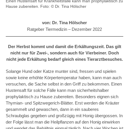
Einen Hustensaft für Krankheitsfälle kann man prophylaktisch zu
Hause zubereiten.
Foto: © Dr. Tina Hölscher
von: Dr. Tina Hölscher
Ratgeber Tiermedizin –
Dezember 2022
Der Herbst kommt und damit die Erkältungszeit. Das gilt
nicht nur für Zwei-, sondern auch für Vierbeiner. Doch
nicht jede Erkältung bedarf gleich eines Tierarztbesuches.
Solange Hund oder Katze munter sind, fressen und spielen
sowie keine erhöhte Körpertemperatur haben, kann man auch
versuchen, die Sache selbst in den Griff zu bekommen. Einen
Hustensaft für solche Fälle kann man sicherheitshalber
prophylaktisch zu Hause zubereiten. Besonders eignen sich
Thymian- und Spitzwegerich-Blätter. Erst werden die Kräuter
gesammelt und gewaschen, dann in ein sauberes
Schraubglas gegeben und großzügig mit Honig übergossen. In
der Folge lässt man die Heilpflanzen auf den Honig einwirken
und wendet das Behältnis einmal täglich. Nach vier Wochen ist