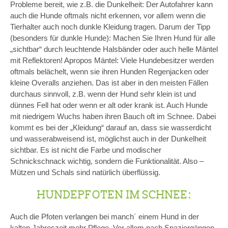
Probleme bereit, wie z.B. die Dunkelheit: Der Autofahrer kann
auch die Hunde oftmals nicht erkennen, vor allem wenn die
Tierhalter auch noch dunkle Kleidung tragen. Darum der Tipp
(besonders für dunkle Hunde): Machen Sie Ihren Hund für alle
„sichtbar“ durch leuchtende Halsbänder oder auch helle Mäntel
mit Reflektoren! Apropos Mäntel: Viele Hundebesitzer werden
oftmals belächelt, wenn sie ihren Hunden Regenjacken oder
kleine Overalls anziehen. Das ist aber in den meisten Fällen
durchaus sinnvoll, z.B. wenn der Hund sehr klein ist und
dünnes Fell hat oder wenn er alt oder krank ist. Auch Hunde
mit niedrigem Wuchs haben ihren Bauch oft im Schnee. Dabei
kommt es bei der „Kleidung“ darauf an, dass sie wasserdicht
und wasserabweisend ist, möglichst auch in der Dunkelheit
sichtbar. Es ist nicht die Farbe und modischer
Schnickschnack wichtig, sondern die Funktionalität. Also –
Mützen und Schals sind natürlich überflüssig.
HUNDEPFOTEN IM SCHNEE:
Auch die Pfoten verlangen bei manch´ einem Hund in der
kalten Jahreszeit mehr Pflege. Vor allem nach Spaziergängen