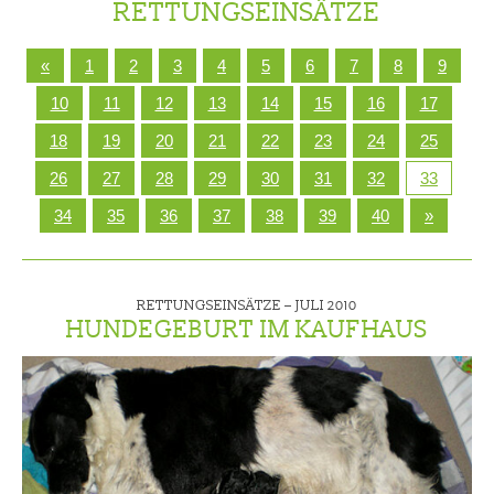
RETTUNGSEINSÄTZE
«
1
2
3
4
5
6
7
8
9
10
11
12
13
14
15
16
17
18
19
20
21
22
23
24
25
26
27
28
29
30
31
32
33
34
35
36
37
38
39
40
»
RETTUNGSEINSÄTZE –
JULI 2010
HUNDEGEBURT IM KAUFHAUS