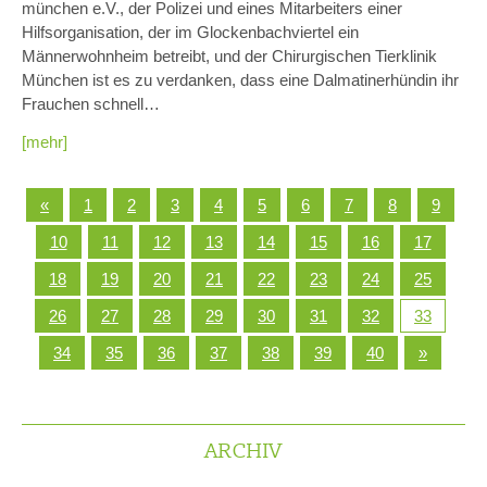
münchen e.V., der Polizei und eines Mitarbeiters einer
Hilfsorganisation, der im Glockenbachviertel ein
Männerwohnheim betreibt, und der Chirurgischen Tierklinik
München ist es zu verdanken, dass eine Dalmatinerhündin ihr
Frauchen schnell…
[mehr]
«
1
2
3
4
5
6
7
8
9
10
11
12
13
14
15
16
17
18
19
20
21
22
23
24
25
26
27
28
29
30
31
32
33
34
35
36
37
38
39
40
»
ARCHIV