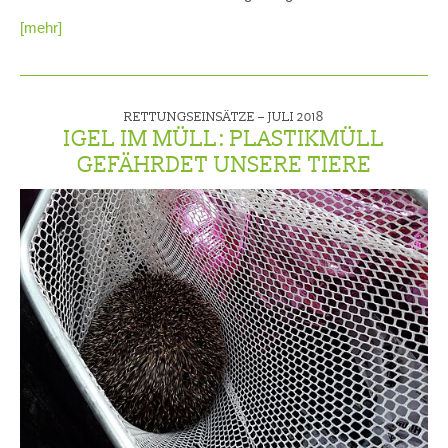
[mehr]
RETTUNGSEINSÄTZE –
JULI 2018
IGEL IM MÜLL: PLASTIKMÜLL
GEFÄHRDET UNSERE TIERE