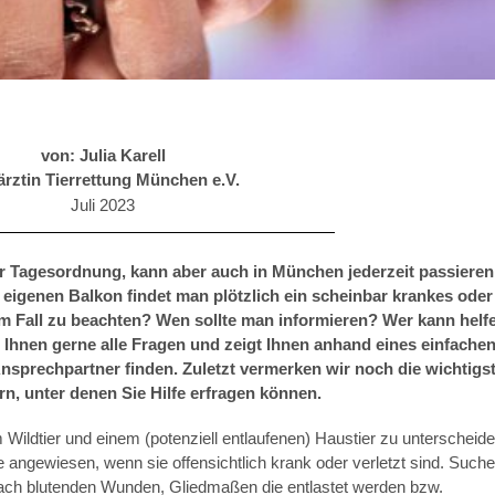
von: Julia Karell
ärztin Tierrettung München e.V.
Juli 2023
ur Tagesordnung, kann aber auch in München jederzeit passieren
eigenen Balkon findet man plötzlich ein scheinbar krankes oder
esem Fall zu beachten? Wen sollte man informieren? Wer kann helf
Ihnen gerne alle Fragen und zeigt Ihnen anhand eines einfache
nsprechpartner finden. Zuletzt vermerken wir noch die wichtigs
, unter denen Sie Hilfe erfragen können.
 Wildtier und einem (potenziell entlaufenen) Haustier zu unterscheide
e angewiesen, wenn sie offensichtlich krank oder verletzt sind. Such
nach blutenden Wunden, Gliedmaßen die entlastet werden bzw.