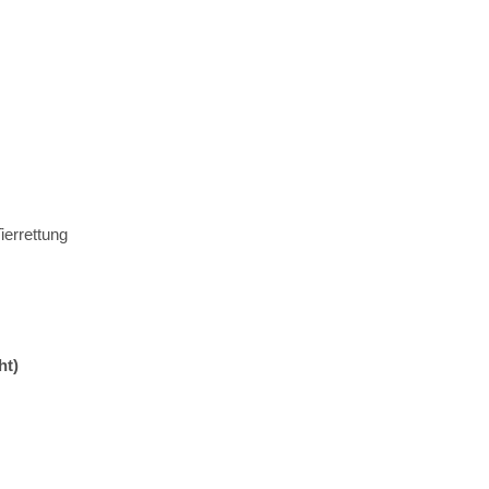
ierrettung
ht)