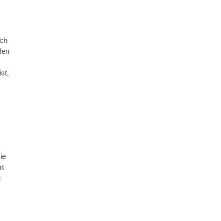
uch
den
st,
ie
rt
u