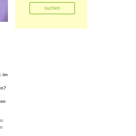
: im
en?
n
ten
n:
en