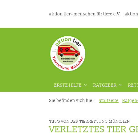
aktion tier - menschen für tiere e.V.
aktion
ERSTE HILFE
RATGEBER
RET
ÜBERSICHT
ÜBERSICHT
Sie befinden sich hier:
Startseite
Ratgeb
VORAUSSETZUNGEN
GEFAHRENPRÄVENT
TIPPS VON DER TIERRETTUNG MÜNCHEN
DIE RICHTIGE VORBEREITUNG
AUS DER TIERMEDIZ
VERLETZTES TIER 
VIDEOKURS
RATGEBER HAUSTIE