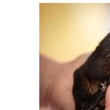
DEN TIERARZT INFORMIEREN
RATGEBER WILDTIE
TIERRE
ERSTE HILFE LEISTEN
LEBENSZEICHEN PRÜFEN
ATEM- UND HERZSTILLSTAND
INSEKTENSTICHE
BEIM VERSCHLUCKEN
BEI KRAMPFANFÄLLEN
HITZSCHLAG
WILDVÖGEL