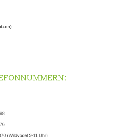
atzen)
ELEFONNUMMERN:
88
 76
70 (Wildvögel 9-11 Uhr)