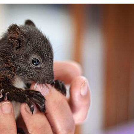
RE
20 JAHRE TIERRETTUNG
MITGLIEDSCHAFT KÜNDIG
FAQ
ZUWENDUNGSBESCHEINI
AUFGABEN
FAHRZEUGFLOTTE
ENTSTEHUNGSGESCHICHTE
EINBLICKE IN UNSERE ARBEIT
SATZUNG
GÄSTEBUCH
DATENSCHUTZ
VEREINSJOURNALE