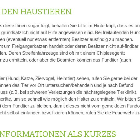
 DEN HAUSTIEREN
diese Ihnen sogar folgt, behalten Sie bitte im Hinterkopf, dass es a
 grundsätzlich nicht auf Hilfe angewiesen sind. Bei freilaufenden Hun
 den (eventuell nur etwas entfernten) Besitzer ausfindig zu machen.
ht um Freigängerkatzen handelt oder deren Besitzer nicht auf‐findbar i
lden. Deren Streifenfahrzeuge sind oft mit einem Chiplesegerät
er zu ermitteln, oder aber die Beamten können das Fundtier (auch
er (Hund, Katze, Ziervogel, Heimtier) sehen, rufen Sie gerne bei der
önnen das Tier vor Ort untersuchen/behandeln und je nach Befund
uss (z.B. bei schweren Verletzungen die nächstgelegene Tierklinik).
te, um so schnell wie möglich den Halter zu ermitteln. Wir bitten S
bei dem Fundtier zu bleiben, damit dieses nicht vom gemeldeten Fundo
nicht selbst einfangen bzw. fixieren können, rufen Sie die Feuerwehr z
INFORMATIONEN ALS KURZES