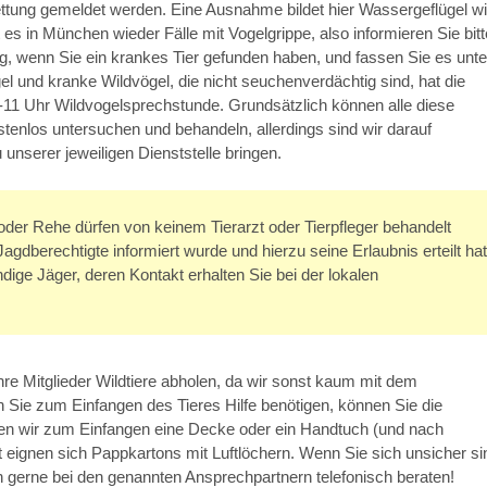
ettung gemeldet werden. Eine Ausnahme bildet hier Wassergeflügel w
 in München wieder Fälle mit Vogelgrippe, also informieren Sie bitt
g, wenn Sie ein krankes Tier gefunden haben, und fassen Sie es unte
l und kranke Wildvögel, die nicht seuchenverdächtig sind, hat die
9-11 Uhr Wildvogelsprechstunde. Grundsätzlich können alle diese
stenlos untersuchen und behandeln, allerdings sind wir darauf
 unserer jeweiligen Dienststelle bringen.
oder Rehe dürfen von keinem Tierarzt oder Tierpfleger behandelt
gdberechtigte informiert wurde und hierzu seine Erlaubnis erteilt hat
ige Jäger, deren Kontakt erhalten Sie bei der lokalen
hre Mitglieder Wildtiere abholen, da wir sonst kaum mit dem
Sie zum Einfangen des Tieres Hilfe benötigen, können Sie die
en wir zum Einfangen eine Decke oder ein Handtuch (und nach
 eignen sich Pappkartons mit Luftlöchern. Wenn Sie sich unsicher si
ich gerne bei den genannten Ansprechpartnern telefonisch beraten!