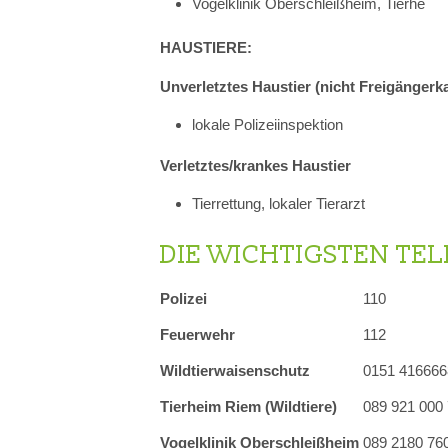
Vogelklinik Oberschleißheim, Tierhe
HAUSTIERE:
Unverletztes Haustier (nicht Freigängerk
lokale Polizeiinspektion
Verletztes/krankes Haustier
Tierrettung, lokaler Tierarzt
DIE WICHTIGSTEN T
Polizei
110
Feuerwehr
112
Wildtierwaisenschutz
0151 416666
Tierheim Riem (Wildtiere)
089 921 000
Vogelklinik Oberschleißheim
089 2180 760