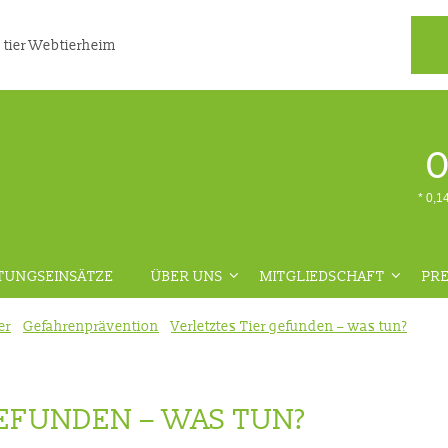
 tier Webtierheim
0
* 0,1
TUNGSEINSÄTZE
ÜBER UNS
MITGLIEDSCHAFT
PRE
ÜBERSICHT
ÜBERSICHT
er
Gefahrenprävention
Verletztes Tier gefunden – was tun?
ION
AKTUELLES
MITGLIED WERDEN
IN
TEAM
SPENDE LEISTEN
GEFUNDEN – WAS TUN?
RE
STELLENANGEBOTE
MITGLIEDSDATEN ÄNDERN