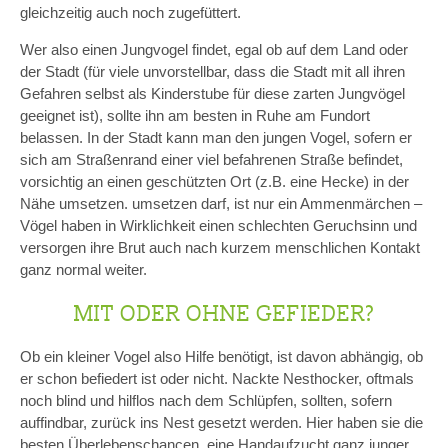
gleichzeitig auch noch zugefüttert.
Wer also einen Jungvogel findet, egal ob auf dem Land oder
der Stadt (für viele unvorstellbar, dass die Stadt mit all ihren
Gefahren selbst als Kinderstube für diese zarten Jungvögel
geeignet ist), sollte ihn am besten in Ruhe am Fundort
belassen. In der Stadt kann man den jungen Vogel, sofern er
sich am Straßenrand einer viel befahrenen Straße befindet,
vorsichtig an einen geschützten Ort (z.B. eine Hecke) in der
Nähe umsetzen. umsetzen darf, ist nur ein Ammenmärchen –
Vögel haben in Wirklichkeit einen schlechten Geruchsinn und
versorgen ihre Brut auch nach kurzem menschlichen Kontakt
ganz normal weiter.
MIT ODER OHNE GEFIEDER?
Ob ein kleiner Vogel also Hilfe benötigt, ist davon abhängig, ob
er schon befiedert ist oder nicht. Nackte Nesthocker, oftmals
noch blind und hilflos nach dem Schlüpfen, sollten, sofern
auffindbar, zurück ins Nest gesetzt werden. Hier haben sie die
besten Überlebenschancen, eine Handaufzucht ganz junger