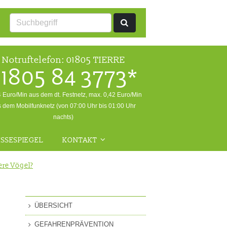
Notruftelefon:
01805 TIERRE
1805 84 3773*
4 Euro/Min aus dem dt. Festnetz, max. 0,42 Euro/Min
 dem Mobilfunknetz (von 07:00 Uhr bis 01:00 Uhr
nachts)
SSESPIEGEL
KONTAKT
ALLGEMEINE ANFRAGEN
ere Vögel?
NOTFALL
RÜCKFRAGEN WILDTIERE
ÜBERSICHT
FRAGEN ZUR
GEFAHRENPRÄVENTION