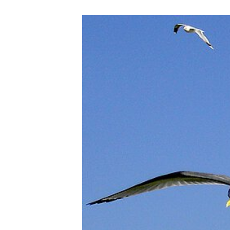
DEN TIERARZT INFORMIEREN
RATGEBER WILDTIE
TIERRE
ERSTE HILFE LEISTEN
LEBENSZEICHEN PRÜFEN
ATEM- UND HERZSTILLSTAND
INSEKTENSTICHE
BEIM VERSCHLUCKEN
BEI KRAMPFANFÄLLEN
HITZSCHLAG
WILDVÖGEL