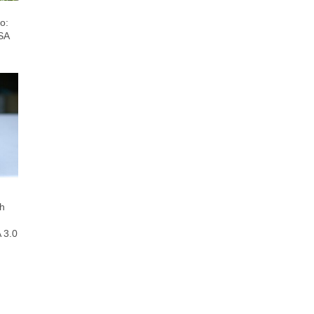
o:
-SA
ch
 3.0