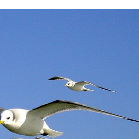
RE
20 JAHRE TIERRETTUNG
MITGLIEDSCHAFT KÜNDIG
FAQ
ZUWENDUNGSBESCHEINI
AUFGABEN
FAHRZEUGFLOTTE
ENTSTEHUNGSGESCHICHTE
EINBLICKE IN UNSERE ARBEIT
SATZUNG
GÄSTEBUCH
DATENSCHUTZ
VEREINSJOURNALE