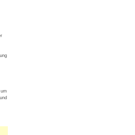
er
gung
, um
 und