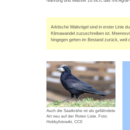
Nahrung und Wasser zu sich, das mit Agrar-
Arktische Wattvögel sind in erster Linie
Klimawandel zuzuschreiben ist. Meeresv
hingegen gehen im Bestand zurück, weil 
Auch die Saatkrähe ist als gefährdete
Art neu auf der Roten Liste.
Foto:
Hobbyfotowiki, CC0