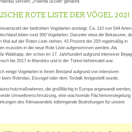
lenta) serviert, „Polenta uccelli“ genannt.
ISCHE ROTE LISTE DER VÖGEL 2021
e Gesamtzahl der bedrohten Vogelarten ansteigt. Ca. 110 von 544 Arten
eutschland leben rund 300 Vogelarten. Darunter etwa die Bekassine, d
 Mal auf der Roten Liste stehen. 43 Prozent der 259 regelmäßig in
en mussten in die neue Rote Liste aufgenommen werden. Als
e Waldrapp, der schon im 17. Jahrhundert aufgrund intensiver Beja
 noch bis 2017 in Marokko und in der Türkei beheimatet war.
uch einige Vogelarten in ihrem Bestand aufgrund von intensiven
eim Rotmilan, Eisvogel oder dem Tordalk festgestellt wurde.
 Naturschutzmaßnahmen, die großflächig in Europa angewandt werden
hmende Umweltverschmutzung, eine wachsende Flächenversiegelung
wirkungen des Klimawandels totbringende Bedrohungen für unsere