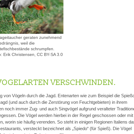
ageitaucher geraten zunehmend
edrängnis, weil die
tefischbestände schrumpfen.
o: Erik Christensen, CC BY-SA 3.0
T VOGELARTEN VERSCHWINDEN.
g von Vögeln durch die Jagd. Entenarten wie zum Beispiel die Spieß
 Jagd (und auch durch die Zerstörung von Feuchtgebieten) in ihrem
den noch immer Zug- und auch Singvögel aufgrund veralteter Tradition
 gegessen. Die Vögel werden hierbei in der Regel geschossen oder mit
, worin sie häufig verenden. So steht in einigen Regionen Italiens da
staurants, versteckt bezeichnet als „Spiedo“ (für Spieß). Die Vögel