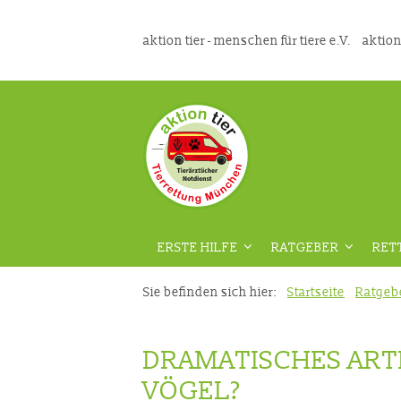
aktion tier - menschen für tiere e.V.
aktion
ERSTE HILFE
RATGEBER
RET
ÜBERSICHT
ÜBERSICHT
Sie befinden sich hier:
Startseite
Ratgeb
VORAUSSETZUNGEN
GEFAHRENPRÄVENT
DRAMATISCHES ART
DIE RICHTIGE VORBEREITUNG
AUS DER TIERMEDIZ
VÖGEL?
VIDEOKURS
RATGEBER HAUSTIE