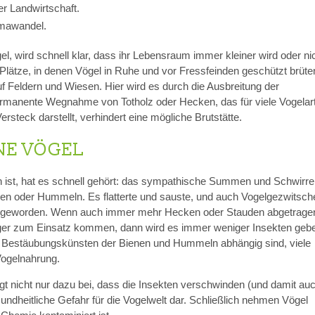
er Landwirtschaft.
imawandel.
l, wird schnell klar, dass ihr Lebensraum immer kleiner wird oder ni
Plätze, in denen Vögel in Ruhe und vor Fressfeinden geschützt brüte
f Feldern und Wiesen. Hier wird es durch die Ausbreitung der
 permanente Wegnahme von Totholz oder Hecken, das für viele Vogelar
ersteck darstellt, verhindert eine mögliche Brutstätte.
NE VÖGEL
 ist, hat es schnell gehört: das sympathische Summen und Schwirr
enen oder Hummeln. Es flatterte und sauste, und auch Vogelgezwitsch
tiller geworden. Wenn auch immer mehr Hecken oder Stauden abgetrage
r zum Einsatz kommen, dann wird es immer weniger Insekten geb
 Bestäubungskünsten der Bienen und Hummeln abhängig sind, viele
Vogelnahrung.
ägt nicht nur dazu bei, dass die Insekten verschwinden (und damit au
esundheitliche Gefahr für die Vogelwelt dar. Schließlich nehmen Vögel