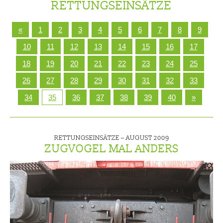
RETTUNGSEINSÄTZE
«
1
2
3
4
5
6
7
8
9
10
11
12
13
14
15
16
17
18
19
20
21
22
23
24
25
26
27
28
29
30
31
32
33
34
35
36
37
38
39
40
»
RETTUNGSEINSÄTZE –
AUGUST 2009
ZUGVOGEL MAL ANDERS