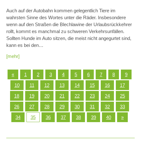
Auch auf der Autobahn kommen gelegentlich Tiere im
wahrsten Sinne des Wortes unter die Räder. Insbesondere
wenn auf den Straßen die Blechlawine der Urlaubsrückkehrer
rollt, kommt es manchmal zu schweren Verkehrsunfällen.
Sollten Hunde im Auto sitzen, die meist nicht angegurtet sind,
kann es bei den…
[mehr]
«
1
2
3
4
5
6
7
8
9
10
11
12
13
14
15
16
17
18
19
20
21
22
23
24
25
26
27
28
29
30
31
32
33
34
35
36
37
38
39
40
»