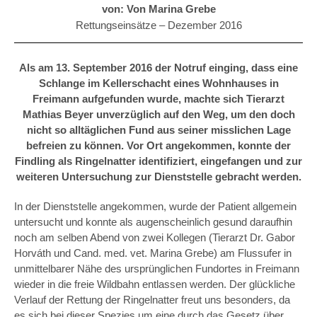
von: Von Marina Grebe
Rettungseinsätze –
Dezember 2016
Als am 13. September 2016 der Notruf einging, dass eine
Schlange im Kellerschacht eines Wohnhauses in
Freimann aufgefunden wurde, machte sich Tierarzt
Mathias Beyer unverzüglich auf den Weg, um den doch
nicht so alltäglichen Fund aus seiner misslichen Lage
befreien zu können. Vor Ort angekommen, konnte der
Findling als Ringelnatter identifiziert, eingefangen und zur
weiteren Untersuchung zur Dienststelle gebracht werden.
In der Dienststelle angekommen, wurde der Patient allgemein
untersucht und konnte als augenscheinlich gesund daraufhin
noch am selben Abend von zwei Kollegen (Tierarzt Dr. Gabor
Horváth und Cand. med. vet. Marina Grebe) am Flussufer in
unmittelbarer Nähe des ursprünglichen Fundortes in Freimann
wieder in die freie Wildbahn entlassen werden. Der glückliche
Verlauf der Rettung der Ringelnatter freut uns besonders, da
es sich bei dieser Spezies um eine durch das Gesetz über