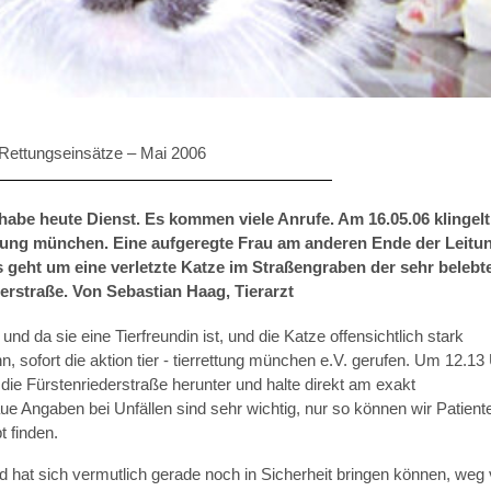
Rettungseinsätze –
Mai 2006
 habe heute Dienst. Es kommen viele Anrufe. Am 16.05.06 klingel
ettung münchen. Eine aufgeregte Frau am anderen Ende der Leitu
 Es geht um eine verletzte Katze im Straßengraben der sehr belebt
erstraße. Von Sebastian Haag, Tierarzt
nd da sie eine Tierfreundin ist, und die Katze offensichtlich stark
n, sofort die aktion tier - tierrettung münchen e.V. gerufen. Um 12.13
ie Fürstenriederstraße herunter und halte direkt am exakt
ue Angaben bei Unfällen sind sehr wichtig, nur so können wir Patient
t finden.
 hat sich vermutlich gerade noch in Sicherheit bringen können, weg