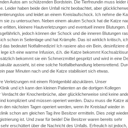
enden Autos am schützenden Bordstein. Die Tierfreundin muss leider 
tze. Leider haben beide den Unfall nicht beobachtet, aber glücklicherw
rientierungslos und leidet an einem Kreislaufschock. Ich nehme die Ka
um sie zu untersuchen. Neben einem akuten Schock hat die Katze na
rlitten, kleinere Hautverletzungen und eventuell innere Blutungen. 
gefährlich, jedoch können der Schock und die inneren Blutungen ra
ich schon in Seitenlage und hat Krämpfe. Das ist wirklich kritisch, ic
d das bedeutet Notfallmedizin! Ich rasiere also ein Bein, desinfiziere d
lege ich eine warme Infusion, d.h. die Katze bekommt Kochsalzlösun
 Zusätzlich bekommt sie ein Schmerzmittel gespritzt und wird in eine 
akulär aussieht, ist eine solche Notfallbehandlung lebensrettend. Du
n paar Minuten nach und die Katze stabilisiert sich etwas.
tere Verletzungen mit einem Röntgenbild abzuklären. Unser
linik und ich kann den kleinen Patienten an die dortigen Kollegen
er Verdacht der Knochenbrüche, aber glücklicherweise sind keine and
sind kompliziert und müssen operiert werden. Dazu muss die Katze a
 in den nächsten Tagen operiert werden, wenn ihr Kreislauf wieder in
linik schon am gleichen Tag ihre Besitzer ermitteln. Dies zeigt wiede
istrierung ist. Und zwar für beide! Die Besitzer waren bereits sehr
sehr erschüttert über die Nachricht des Unfalls. Erfreulich ist jedoch,