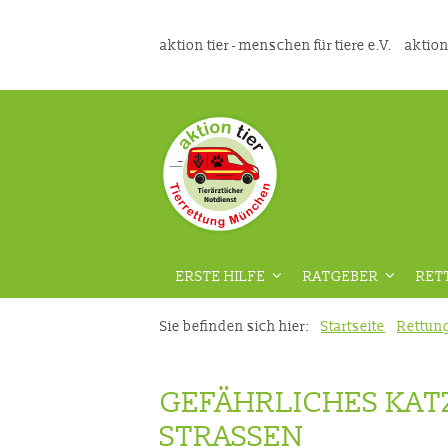
aktion tier - menschen für tiere e.V.
aktion
ERSTE HILFE
RATGEBER
RET
ÜBERSICHT
ÜBERSICHT
Sie befinden sich hier:
Startseite
Rettun
VORAUSSETZUNGEN
GEFAHRENPRÄVENT
GEFÄHRLICHES KA
DIE RICHTIGE VORBEREITUNG
AUS DER TIERMEDIZ
STRASSEN
VIDEOKURS
RATGEBER HAUSTIE