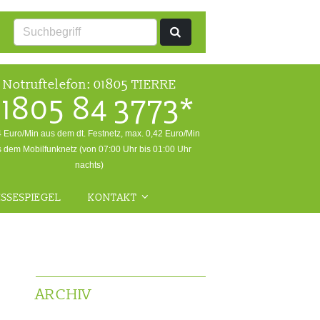
Notruftelefon:
01805 TIERRE
1805 84 3773*
4 Euro/Min aus dem dt. Festnetz, max. 0,42 Euro/Min
 dem Mobilfunknetz (von 07:00 Uhr bis 01:00 Uhr
nachts)
SSESPIEGEL
KONTAKT
ALLGEMEINE ANFRAGEN
NOTFALL
RÜCKFRAGEN WILDTIERE
ARCHIV
FRAGEN ZUR