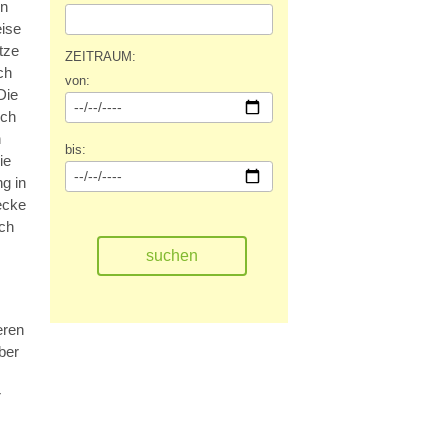
in
eise
tze
ZEITRAUM:
ch
von:
Die
sch
h
bis:
ie
g in
Decke
rch
eren
ber
r