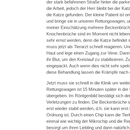
der stark befahrenen Straße hinter die park
die Arbeit, jedoch der Herr bleibt bei der Ka
die Katze gefunden. Der kleine Patient ist o
und bringe sie in unseren Rettungswagen, 
meiner Einschätzung mehrere Beckenbrüche e
Knochenbrüche sind im Moment nicht lebens
sehr ernst werden, denn die Katze befindet s
muss jetzt als Tierarzt schnell reagieren. Un
Haut und lege einen Zugang zur Vene. Dann 
ihr Blut, um den Kreislauf zu stabilisieren.
eingepackt. Auch wenn dies nicht sehr spekt
diese Behandlung lassen die Krämpfe nach ei
Jetzt muss sie schnell in die Klinik um wei
Rettungswagen ist 15 Minuten später in der K
übergeben. Im Röntgenbild bestätigt sich d
Verletzungen zu finden. Die Beckenbrüche 
erst wieder stabil werden, d.h. sie kann erst
Ordnung ist. Durch einen Chip kann die Tierk
einmal wie wichtig der Mikrochip und die Reg
besorgt um ihren Liebling und dann natürlich 