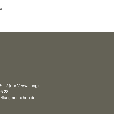
im
95 22 (nur Verwaltung)
95 23
rrettungmuenchen.de