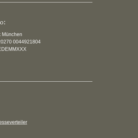
o:
k München
20270 0044921804
YVEDEMMXXX
esseverteiler