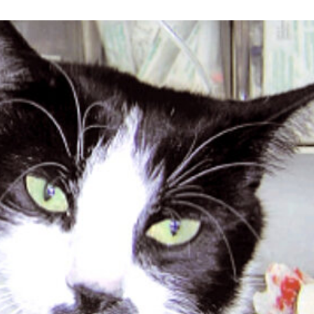
RE
20 JAHRE TIERRETTUNG
MITGLIEDSCHAFT KÜNDIG
FAQ
ZUWENDUNGSBESCHEINI
AUFGABEN
FAHRZEUGFLOTTE
ENTSTEHUNGSGESCHICHTE
EINBLICKE IN UNSERE ARBEIT
SATZUNG
GÄSTEBUCH
DATENSCHUTZ
VEREINSJOURNALE