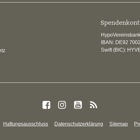
Spendenkont
HypoVereinsban
IBAN: DE92 700
Swift (BIC): H
etz
Haftungsausschluss
Datenschutzerklärung
Sitemap
Pr