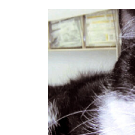
DEN TIERARZT INFORMIEREN
RATGEBER WILDTIE
TIERRE
ERSTE HILFE LEISTEN
LEBENSZEICHEN PRÜFEN
ATEM- UND HERZSTILLSTAND
INSEKTENSTICHE
BEIM VERSCHLUCKEN
BEI KRAMPFANFÄLLEN
HITZSCHLAG
WILDVÖGEL