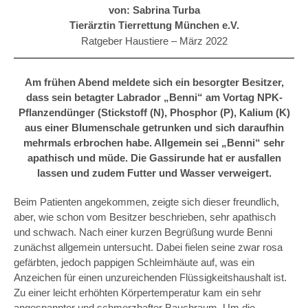
von: Sabrina Turba
Tierärztin Tierrettung München e.V.
Ratgeber Haustiere –
März 2022
Am frühen Abend meldete sich ein besorgter Besitzer,
dass sein betagter Labrador „Benni“ am Vortag NPK-
Pflanzendünger (Stickstoff (N), Phosphor (P), Kalium (K)
aus einer Blumenschale getrunken und sich daraufhin
mehrmals erbrochen habe. Allgemein sei „Benni“ sehr
apathisch und müde. Die Gassirunde hat er ausfallen
lassen und zudem Futter und Wasser verweigert.
Beim Patienten angekommen, zeigte sich dieser freundlich,
aber, wie schon vom Besitzer beschrieben, sehr apathisch
und schwach. Nach einer kurzen Begrüßung wurde Benni
zunächst allgemein untersucht. Dabei fielen seine zwar rosa
gefärbten, jedoch pappigen Schleimhäute auf, was ein
Anzeichen für einen unzureichenden Flüssigkeitshaushalt ist.
Zu einer leicht erhöhten Körpertemperatur kam ein sehr
angespannter und schmerzhafter Bauchraum. Um die