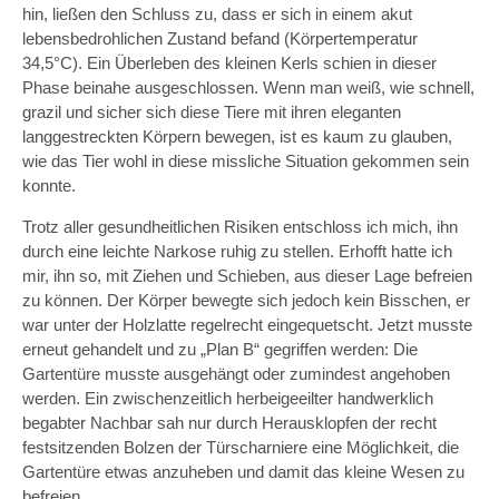
hin, ließen den Schluss zu, dass er sich in einem akut
lebensbedrohlichen Zustand befand (Körpertemperatur
34,5°C). Ein Überleben des kleinen Kerls schien in dieser
Phase beinahe ausgeschlossen. Wenn man weiß, wie schnell,
grazil und sicher sich diese Tiere mit ihren eleganten
langgestreckten Körpern bewegen, ist es kaum zu glauben,
wie das Tier wohl in diese missliche Situation gekommen sein
konnte.
Trotz aller gesundheitlichen Risiken entschloss ich mich, ihn
durch eine leichte Narkose ruhig zu stellen. Erhofft hatte ich
mir, ihn so, mit Ziehen und Schieben, aus dieser Lage befreien
zu können. Der Körper bewegte sich jedoch kein Bisschen, er
war unter der Holzlatte regelrecht eingequetscht. Jetzt musste
erneut gehandelt und zu „Plan B“ gegriffen werden: Die
Gartentüre musste ausgehängt oder zumindest angehoben
werden. Ein zwischenzeitlich herbeigeeilter handwerklich
begabter Nachbar sah nur durch Herausklopfen der recht
festsitzenden Bolzen der Türscharniere eine Möglichkeit, die
Gartentüre etwas anzuheben und damit das kleine Wesen zu
befreien.