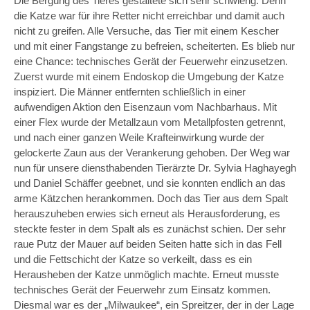
Die Bergung des Tieres gestaltete sich sehr schwierig. Denn
die Katze war für ihre Retter nicht erreichbar und damit auch
nicht zu greifen. Alle Versuche, das Tier mit einem Kescher
und mit einer Fangstange zu befreien, scheiterten. Es blieb nur
eine Chance: technisches Gerät der Feuerwehr einzusetzen.
Zuerst wurde mit einem Endoskop die Umgebung der Katze
inspiziert. Die Männer entfernten schließlich in einer
aufwendigen Aktion den Eisenzaun vom Nachbarhaus. Mit
einer Flex wurde der Metallzaun vom Metallpfosten getrennt,
und nach einer ganzen Weile Krafteinwirkung wurde der
gelockerte Zaun aus der Verankerung gehoben. Der Weg war
nun für unsere diensthabenden Tierärzte Dr. Sylvia Haghayegh
und Daniel Schäffer geebnet, und sie konnten endlich an das
arme Kätzchen herankommen. Doch das Tier aus dem Spalt
herauszuheben erwies sich erneut als Herausforderung, es
steckte fester in dem Spalt als es zunächst schien. Der sehr
raue Putz der Mauer auf beiden Seiten hatte sich in das Fell
und die Fettschicht der Katze so verkeilt, dass es ein
Herausheben der Katze unmöglich machte. Erneut musste
technisches Gerät der Feuerwehr zum Einsatz kommen.
Diesmal war es der „Milwaukee“, ein Spreitzer, der in der Lage