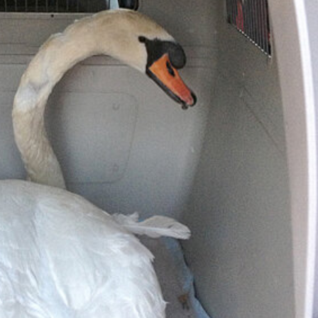
RE
20 JAHRE TIERRETTUNG
MITGLIEDSCHAFT KÜNDIG
FAQ
ZUWENDUNGSBESCHEINI
AUFGABEN
FAHRZEUGFLOTTE
ENTSTEHUNGSGESCHICHTE
EINBLICKE IN UNSERE ARBEIT
SATZUNG
GÄSTEBUCH
DATENSCHUTZ
VEREINSJOURNALE