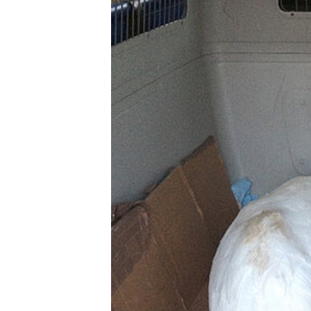
DEN TIERARZT INFORMIEREN
RATGEBER WILDTIE
TIERRE
ERSTE HILFE LEISTEN
LEBENSZEICHEN PRÜFEN
ATEM- UND HERZSTILLSTAND
INSEKTENSTICHE
BEIM VERSCHLUCKEN
BEI KRAMPFANFÄLLEN
HITZSCHLAG
WILDVÖGEL