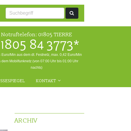
Notruftelefon:
01805 TIERRE
1805 84 3773*
4 Euro/Min aus dem dt. Festnetz, max. 0,42 Euro/Min
 dem Mobilfunknetz (von 07:00 Uhr bis 01:00 Uhr
nachts)
SSESPIEGEL
KONTAKT
ALLGEMEINE ANFRAGEN
NOTFALL
RÜCKFRAGEN WILDTIERE
ARCHIV
FRAGEN ZUR