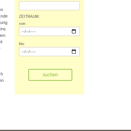
en
Ende
ZEITRAUM:
tung
von:
ins
ben
it
bis:
-
ch
nn