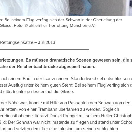
n: Bei seinem Flug verfing sich der Schwan in der Oberleitung der
leise. Foto: © aktion tier Tierrettung München e.V.
Rettungseinsätze –
Juli 2013
erletzungen. Es müssen dramatische Szenen gewesen sein, die 
Nähe der Reichenbachbrücke abgespielt haben.
nach einem Bad in der Isar zu einem Standortwechsel entschlossen 
dieser Ausflug unter keinem guten Stern: Bei seinem Flug verfing sich 
stürzte infolge dessen auf die Gleise.
in der Nähe war, konnte mit Hilfe von Passanten den Schwan von den
hr retten, von einer Trambahn überfahren zu werden. Sogleich
der diensthabende Tierarzt Daniel Prengel mit seinem Helfer Christop
es Bild: Der Schwan war nicht imstande zu fliegen und stand unter Scho
fort und setzten dem Tier eine Infusion, um seinen schlechten