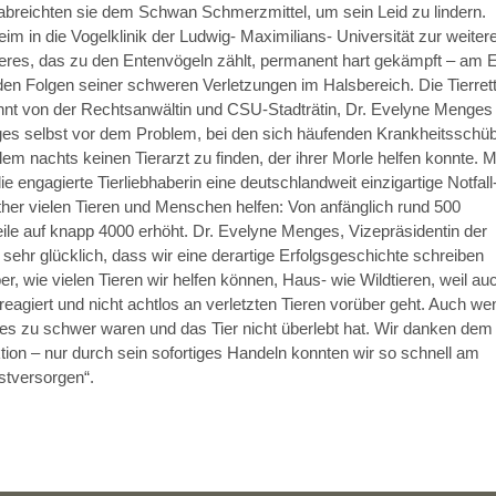
abreichten sie dem Schwan Schmerzmittel, um sein Leid zu lindern.
m in die Vogelklinik der Ludwig- Maximilians- Universität zur weiter
eres, das zu den Entenvögeln zählt, permanent hart gekämpft – am 
den Folgen seiner schweren Verletzungen im Halsbereich. Die Tierret
t von der Rechtsanwältin und CSU-Stadträtin, Dr. Evelyne Menges 
es selbst vor dem Problem, bei den sich häufenden Krankheitsschü
em nachts keinen Tierarzt zu finden, der ihrer Morle helfen konnte. M
 engagierte Tierliebhaberin eine deutschlandweit einzigartige Notfall
ther vielen Tieren und Menschen helfen: Von anfänglich rund 500
weile auf knapp 4000 erhöht. Dr. Evelyne Menges, Vizepräsidentin der
in sehr glücklich, dass wir eine derartige Erfolgsgeschichte schreiben
er, wie vielen Tieren wir helfen können, Haus- wie Wildtieren, weil au
reagiert und nicht achtlos an verletzten Tieren vorüber geht. Auch we
es zu schwer waren und das Tier nicht überlebt hat. Wir danken dem
on – nur durch sein sofortiges Handeln konnten wir so schnell am
rstversorgen“.