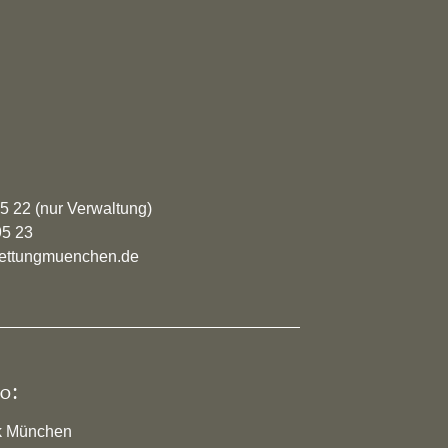
95 22 (nur Verwaltung)
95 23
rrettungmuenchen.de
o:
k München