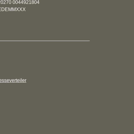
20270 0044921804
YVEDEMMXXX
esseverteiler