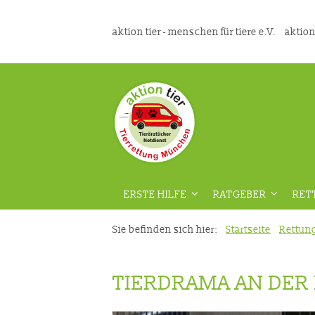
aktion tier - menschen für tiere e.V.
aktion
ERSTE HILFE
RATGEBER
RET
ÜBERSICHT
ÜBERSICHT
Sie befinden sich hier:
Startseite
Rettun
VORAUSSETZUNGEN
GEFAHRENPRÄVENT
TIERDRAMA AN DER
DIE RICHTIGE VORBEREITUNG
AUS DER TIERMEDIZ
VIDEOKURS
RATGEBER HAUSTIE