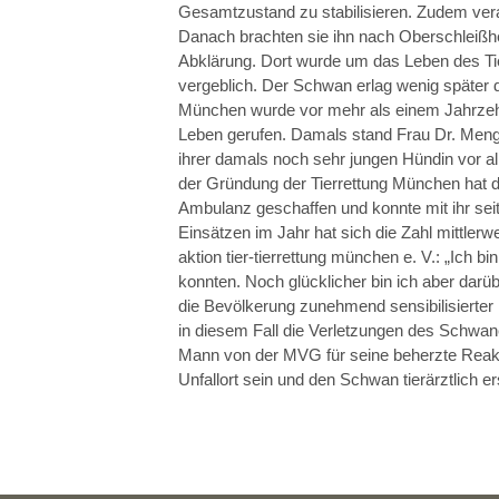
Gesamtzustand zu stabilisieren. Zudem ver
Danach brachten sie ihn nach Oberschleißhei
Abklärung. Dort wurde um das Leben des Ti
vergeblich. Der Schwan erlag wenig später 
München wurde vor mehr als einem Jahrzehn
Leben gerufen. Damals stand Frau Dr. Meng
ihrer damals noch sehr jungen Hündin vor all
der Gründung der Tierrettung München hat die
Ambulanz geschaffen und konnte mit ihr sei
Einsätzen im Jahr hat sich die Zahl mittler
aktion tier-tierrettung münchen e. V.: „Ich b
konnten. Noch glücklicher bin ich aber darüb
die Bevölkerung zunehmend sensibilisierter 
in diesem Fall die Verletzungen des Schwan
Mann von der MVG für seine beherzte Reakti
Unfallort sein und den Schwan tierärztlich e