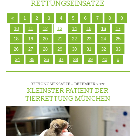
RETTUNGSEINSÄTZE
«
1
2
3
4
5
6
7
8
9
10
11
12
13
14
15
16
17
18
19
20
21
22
23
24
25
26
27
28
29
30
31
32
33
34
35
36
37
38
39
40
»
RETTUNGSEINSÄTZE –
DEZEMBER 2020
KLEINSTER PATIENT DER
TIERRETTUNG MÜNCHEN