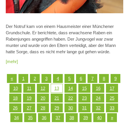
Der Notruf kam von einem Hausmeister einer Münchener
Grundschule. Er berichtete, dass erwachsene Raben ein
Rabenjunges angegriffen haben. Der Jungvogel war zwar
munter und wurde von den Eltern verteidigt, aber der Mann
hatte Sorge, dass es nicht mehr lange gut gehen würde.
[mehr]
«
1
2
3
4
5
6
7
8
9
10
11
12
13
14
15
16
17
18
19
20
21
22
23
24
25
26
27
28
29
30
31
32
33
34
35
36
37
38
39
40
»