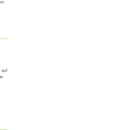
en
 auf
ie
s