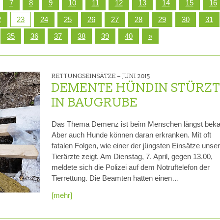
7
8
9
10
11
12
13
14
15
16
RE
20 JAHRE TIERRETTUNG
MITGLIEDSCHAFT KÜNDIG
2
23
24
25
26
27
28
29
30
31
35
36
37
38
39
40
»
FAQ
ZUWENDUNGSBESCHEINI
AUFGABEN
RETTUNGSEINSÄTZE –
JUNI 2015
FAHRZEUGFLOTTE
DEMENTE HÜNDIN STÜRZ
IN BAUGRUBE
ENTSTEHUNGSGESCHICHTE
EINBLICKE IN UNSERE ARBEIT
Das Thema Demenz ist beim Menschen längst beka
Aber auch Hunde können daran erkranken. Mit oft
SATZUNG
fatalen Folgen, wie einer der jüngsten Einsätze unse
Tierärzte zeigt. Am Dienstag, 7. April, gegen 13.00,
GÄSTEBUCH
meldete sich die Polizei auf dem Notruftelefon der
Tierrettung. Die Beamten hatten einen…
DATENSCHUTZ
[mehr]
VEREINSJOURNALE