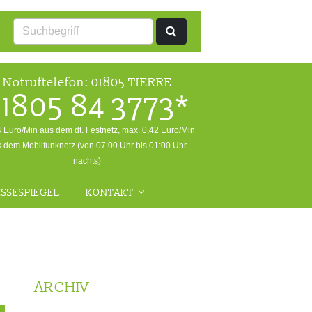
Notruftelefon:
01805 TIERRE
1805 84 3773*
4 Euro/Min aus dem dt. Festnetz, max. 0,42 Euro/Min
 dem Mobilfunknetz (von 07:00 Uhr bis 01:00 Uhr
nachts)
SSESPIEGEL
KONTAKT
ALLGEMEINE ANFRAGEN
NOTFALL
RÜCKFRAGEN WILDTIERE
ARCHIV
FRAGEN ZUR