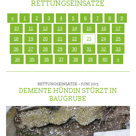
RETTUNGSEINSÄTZE
«
1
2
3
4
5
6
7
8
9
10
11
12
13
14
15
16
17
18
19
20
21
22
23
24
25
26
27
28
29
30
31
32
33
34
35
36
37
38
39
40
»
RETTUNGSEINSÄTZE –
JUNI 2015
DEMENTE HÜNDIN STÜRZT IN
BAUGRUBE