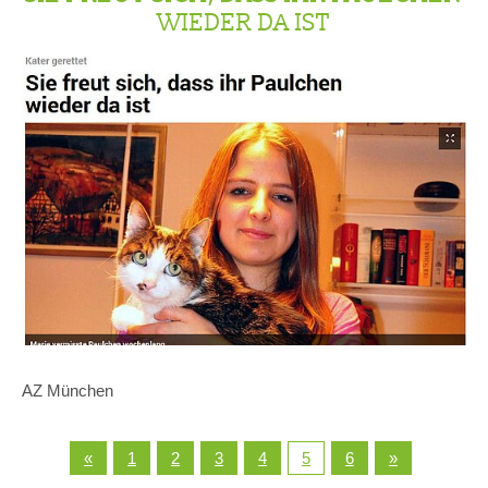
WIEDER DA IST
AZ München
«
1
2
3
4
5
6
»