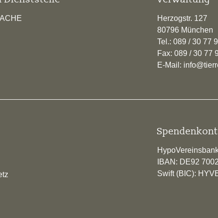
RACHE
Herzogstr. 127
80796 München
Tel.: 089 / 30 77 
Fax: 089 / 30 77 
E-Mail: info@tie
Spendenkont
HypoVereinsban
IBAN: DE92 700
Swift (BIC): H
etz