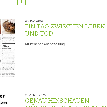
1
RE
20 JAHRE TIERRETTUNG
MITGLIEDSCHAFT KÜNDIG
FAQ
ZUWENDUNGSBESCHEINI
23. JUNI 2025
EIN TAG ZWISCHEN LEBEN
AUFGABEN
UND TOD
FAHRZEUGFLOTTE
Münchener Abendzeitung
ENTSTEHUNGSGESCHICHTE
EINBLICKE IN UNSERE ARBEIT
SATZUNG
GÄSTEBUCH
DATENSCHUTZ
21. APRIL 2025
GENAU HINSCHAUEN –
VEREINSJOURNALE