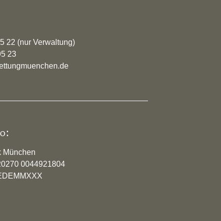
95 22 (nur Verwaltung)
95 23
rrettungmuenchen.de
o:
k München
20270 0044921804
YVEDEMMXXX