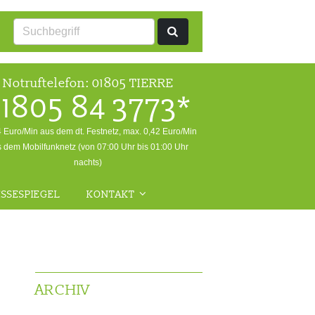
Notruftelefon:
01805 TIERRE
1805 84 3773*
4 Euro/Min aus dem dt. Festnetz, max. 0,42 Euro/Min
 dem Mobilfunknetz (von 07:00 Uhr bis 01:00 Uhr
nachts)
SSESPIEGEL
KONTAKT
ALLGEMEINE ANFRAGEN
NOTFALL
RÜCKFRAGEN WILDTIERE
ARCHIV
FRAGEN ZUR