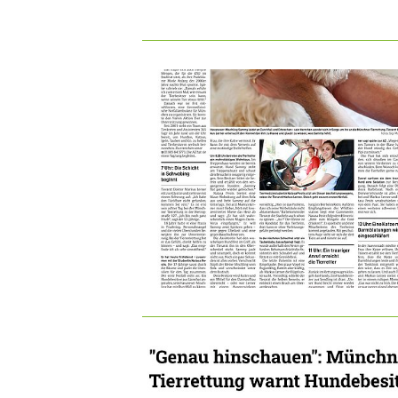
DEN TIERARZT INFORMIEREN
RATGEBER WILDTIE
TIERRE
ERSTE HILFE LEISTEN
LEBENSZEICHEN PRÜFEN
ATEM- UND HERZSTILLSTAND
INSEKTENSTICHE
BEIM VERSCHLUCKEN
BEI KRAMPFANFÄLLEN
HITZSCHLAG
WILDVÖGEL