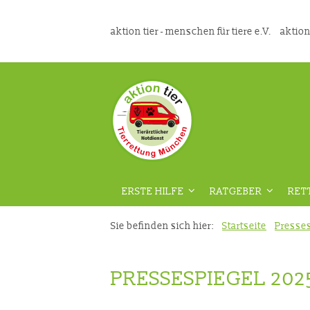
aktion tier - menschen für tiere e.V.
aktion
ERSTE HILFE
RATGEBER
RET
ÜBERSICHT
ÜBERSICHT
Sie befinden sich hier:
Startseite
Presse
VORAUSSETZUNGEN
GEFAHRENPRÄVENT
PRESSESPIEGEL 202
DIE RICHTIGE VORBEREITUNG
AUS DER TIERMEDIZ
VIDEOKURS
RATGEBER HAUSTIE