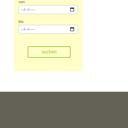
von:
bis: