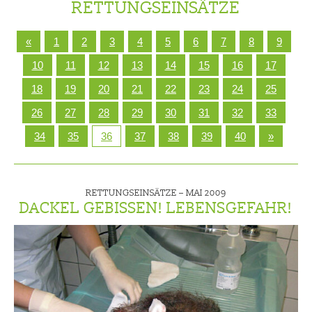
RETTUNGSEINSÄTZE
«
1
2
3
4
5
6
7
8
9
10
11
12
13
14
15
16
17
18
19
20
21
22
23
24
25
26
27
28
29
30
31
32
33
34
35
36
37
38
39
40
»
RETTUNGSEINSÄTZE –
MAI 2009
DACKEL GEBISSEN! LEBENSGEFAHR!