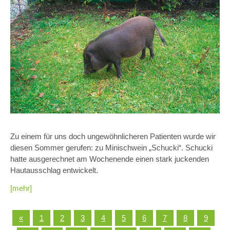
Zu einem für uns doch ungewöhnlicheren Patienten wurde wir
diesen Sommer gerufen: zu Minischwein „Schucki“. Schucki
hatte ausgerechnet am Wochenende einen stark juckenden
Hautausschlag entwickelt.
[mehr]
«
1
2
3
4
5
6
7
8
9