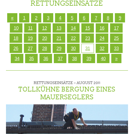
RETTUNGSEINSÄTZE
«
1
2
3
4
5
6
7
8
9
10
11
12
13
14
15
16
17
18
19
20
21
22
23
24
25
26
27
28
29
30
31
32
33
34
35
36
37
38
39
40
»
RETTUNGSEINSÄTZE –
AUGUST 2011
TOLLKÜHNE BERGUNG EINES
MAUERSEGLERS