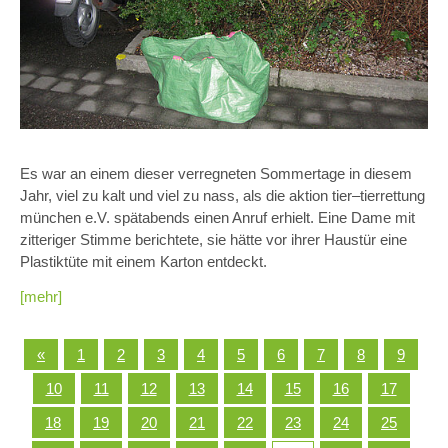
Es war an einem dieser verregneten Sommertage in diesem
Jahr, viel zu kalt und viel zu nass, als die aktion tier–tierrettung
münchen e.V. spätabends einen Anruf erhielt. Eine Dame mit
zitteriger Stimme berichtete, sie hätte vor ihrer Haustür eine
Plastiktüte mit einem Karton entdeckt.
[mehr]
«
1
2
3
4
5
6
7
8
9
10
11
12
13
14
15
16
17
18
19
20
21
22
23
24
25