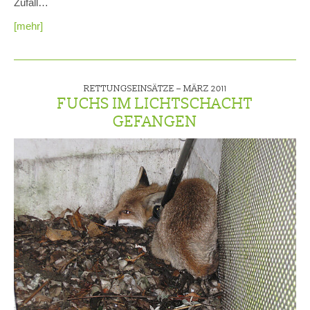
Zufall…
[mehr]
RETTUNGSEINSÄTZE –
MÄRZ 2011
FUCHS IM LICHTSCHACHT
GEFANGEN