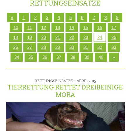
RETTUNGSEINSÄTZE
«
1
2
3
4
5
6
7
8
9
10
11
12
13
14
15
16
17
18
19
20
21
22
23
24
25
26
27
28
29
30
31
32
33
34
35
36
37
38
39
40
»
RETTUNGSEINSÄTZE –
APRIL 2015
TIERRETTUNG RETTET DREIBEINIGE
MORA