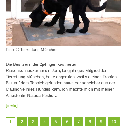
Foto: © Tierrettung München
Die Besitzerin der 2jährigen kastrierten
Riesenschnauzerhündin Jara, langjähriges Mitglied der
Tierrettung München, hatte angerufen, weil sie einen Tropfen
Blut auf dem Teppich gefunden hatte, der scheinbar aus der
Maulhöhle ihres Hundes kam. Ich machte mich mit meiner
Assistentin Natasa Pestis…
[mehr]
1
2
3
4
5
6
7
8
9
10