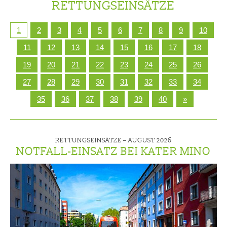
RETTUNGSEINSÄTZE
1
2
3
4
5
6
7
8
9
10
11
12
13
14
15
16
17
18
19
20
21
22
23
24
25
26
27
28
29
30
31
32
33
34
35
36
37
38
39
40
»
RETTUNGSEINSÄTZE –
AUGUST 2026
NOTFALL-EINSATZ BEI KATER MINO