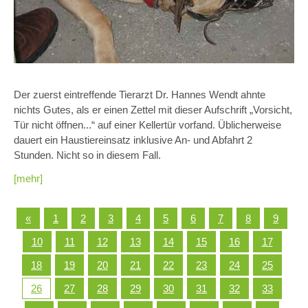
Der zuerst eintreffende Tierarzt Dr. Hannes Wendt ahnte
nichts Gutes, als er einen Zettel mit dieser Aufschrift „Vorsicht,
Tür nicht öffnen...“ auf einer Kellertür vorfand. Üblicherweise
dauert ein Haustiereinsatz inklusive An- und Abfahrt 2
Stunden. Nicht so in diesem Fall.
[mehr]
«
1
2
3
4
5
6
7
8
9
10
11
12
13
14
15
16
17
18
19
20
21
22
23
24
25
26
27
28
29
30
31
32
33