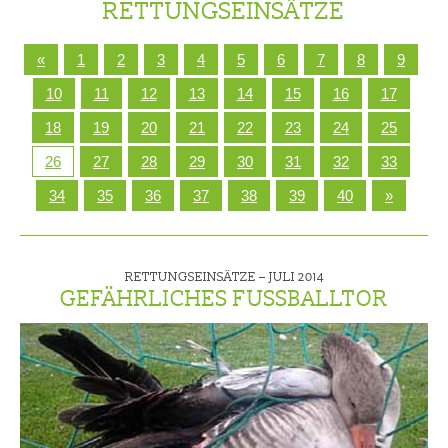
RETTUNGSEINSÄTZE
«
1
2
3
4
5
6
7
8
9
10
11
12
13
14
15
16
17
18
19
20
21
22
23
24
25
26
27
28
29
30
31
32
33
34
35
36
37
38
39
40
»
RETTUNGSEINSÄTZE –
JULI 2014
GEFÄHRLICHES FUSSBALLTOR